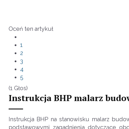
Oceń ten artykuł
1
2
3
4
5
(1 Głos)
Instrukcja BHP malarz budo
Instrukcja BHP na stanowisku malarz budowl
podstawowymi zagadnienia dotyczące obow