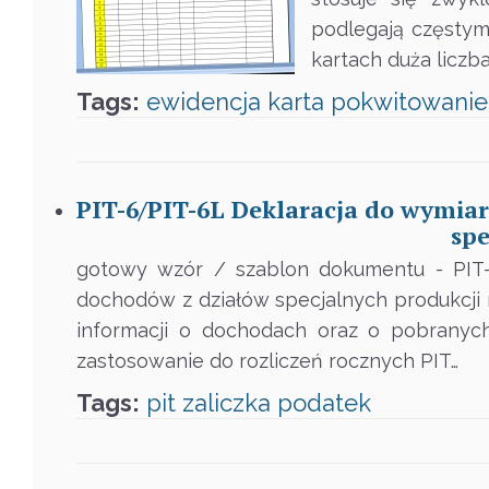
podlegają częstym
kartach duża liczb
Tags:
ewidencja
karta
pokwitowanie
PIT-6/PIT-6L Deklaracja do wymia
spe
gotowy wzór / szablon dokumentu - PIT-
dochodów z działów specjalnych produkcji 
informacji o dochodach oraz o pobranyc
zastosowanie do rozliczeń rocznych PIT…
Tags:
pit
zaliczka
podatek