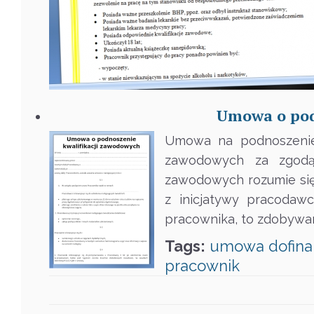
Umowa o pod
Umowa na podnoszenie 
zawodowych za zgodą 
zawodowych rozumie się 
z inicjatywy pracodaw
pracownika, to zdobywan
Tags:
umowa
dofin
pracownik