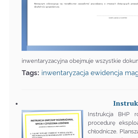
inwentaryzacyjna obejmuje wszystkie dokum
Tags:
inwentaryzacja
ewidencja
mag
Instru
Instrukcja BHP r
procedurę eksploa
chłodnicze. Plans