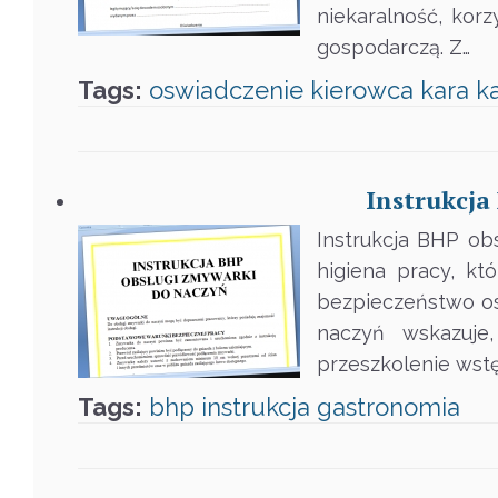
niekaralność, kor
gospodarczą. Z…
Tags:
oswiadczenie
kierowca
kara
k
Instrukcja
Instrukcja BHP ob
higiena pracy, kt
bezpieczeństwo os
naczyń wskazuje
przeszkolenie wst
Tags:
bhp
instrukcja
gastronomia