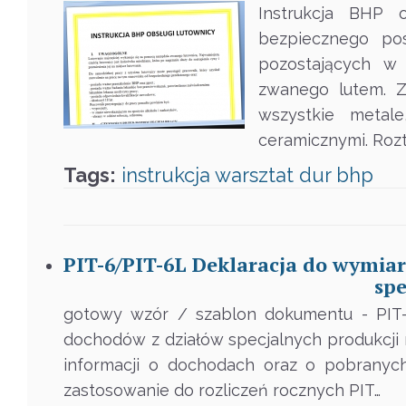
Instrukcja BHP o
bezpiecznego pos
pozostających w 
zwanego lutem. Z
wszystkie metal
ceramicznymi. Roz
Tags:
instrukcja
warsztat
dur
bhp
PIT-6/PIT-6L Deklaracja do wymia
spe
gotowy wzór / szablon dokumentu - PIT-
dochodów z działów specjalnych produkcji 
informacji o dochodach oraz o pobranyc
zastosowanie do rozliczeń rocznych PIT…