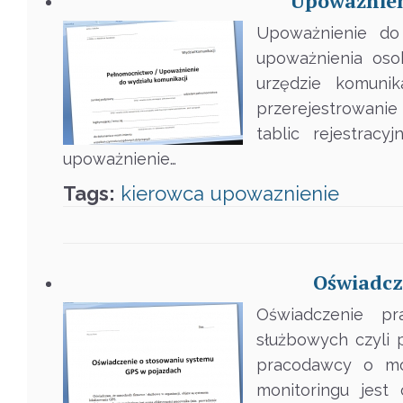
Upoważnien
Upoważnienie do
upoważnienia oso
urzędzie komunik
przerejestrowanie
tablic rejestrac
upoważnienie…
Tags:
kierowca
upowaznienie
Oświadcz
Oświadczenie p
służbowych czyli
pracodawcy o mon
monitoringu jest