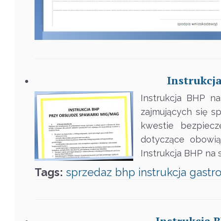
Instrukcj
Instrukcja BHP n
zajmujących się 
kwestie bezpiecz
dotyczące obowi
Instrukcja BHP na
Tags:
sprzedaz
bhp
instrukcja
gastr
Instrukcja 