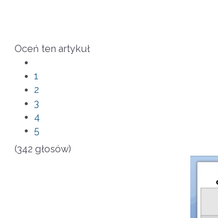
Oceń ten artykuł
1
2
3
4
5
(342 głosów)