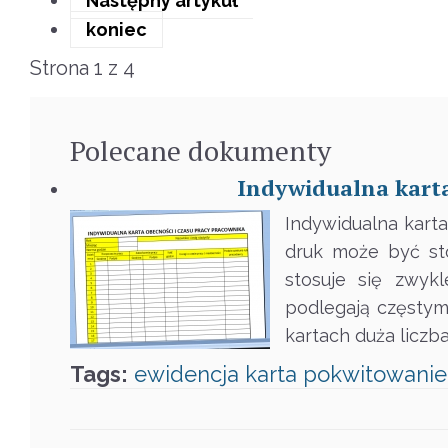
Następny artykuł
koniec
Strona 1 z 4
Polecane
dokumenty
Indywidualna karta
Indywidualna karta
druk może być st
stosuje się zwyk
podlegają częstym
kartach duża liczb
Tags:
ewidencja
karta
pokwitowanie