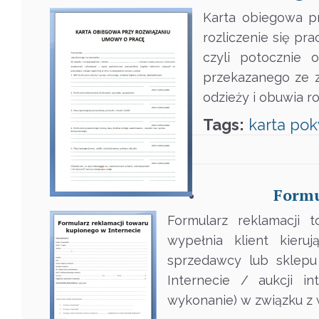
Karta obiegowa p
rozliczenie się p
czyli potocznie 
przekazanego ze z
odzieży i obuwia r
Tags:
karta
pok
Formu
Formularz reklamacji 
wypełnia klient kieru
sprzedawcy lub sklepu
Internecie / aukcji i
wykonanie) w związku z w