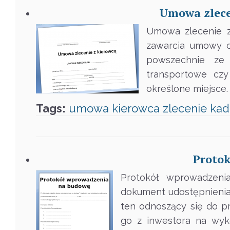
Umowa zlecen
Umowa zlecenie z
zawarcia umowy o
powszechnie ze
transportowe cz
określone miejsce
Tags:
umowa
kierowca
zlecenie
kad
Proto
Protokół wprowadzen
dokument udostępnienia,
ten odnoszący się do p
go z inwestora na wyk