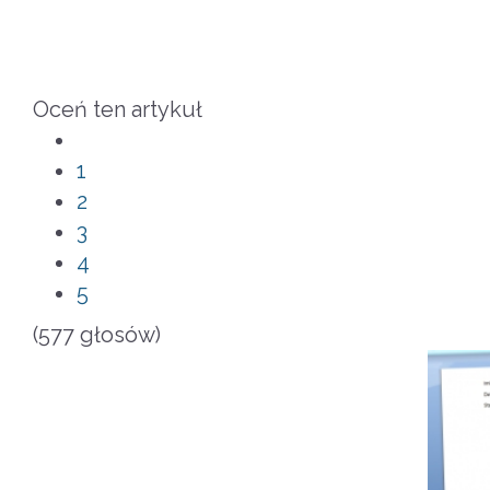
Oceń ten artykuł
1
2
3
4
5
(577 głosów)