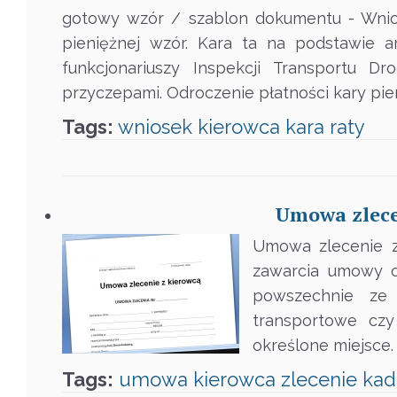
gotowy wzór / szablon dokumentu - Wnios
pieniężnej wzór. Kara ta na podstawie 
funkcjonariuszy Inspekcji Transportu
przyczepami. Odroczenie płatności kary pie
Tags:
wniosek
kierowca
kara
raty
Umowa zlecen
Umowa zlecenie z
zawarcia umowy o
powszechnie ze
transportowe cz
określone miejsce
Tags:
umowa
kierowca
zlecenie
kad