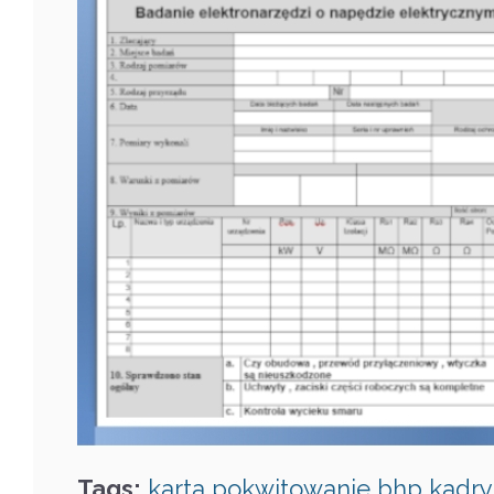
Tags:
karta
pokwitowanie
bhp
kadry