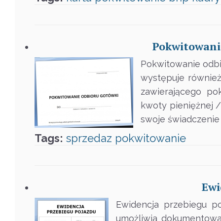
Pokwitowanie
Pokwitowanie odbi
występuje równie
zawierającego po
kwoty pieniężnej /
swoje świadczenie 
Tags:
sprzedaz
pokwitowanie
Ewi
Ewidencja przebiegu po
umożliwia dokumentow