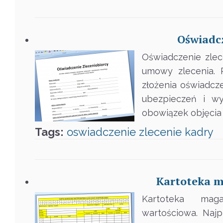
Oświadcz
Oświadczenie zlec
umowy zlecenia. 
złożenia oświadcz
ubezpieczeń i w
obowiązek objęcia 
Tags:
oswiadczenie
zlecenie
kadry
Kartoteka m
Kartoteka mag
wartościowa. Naj