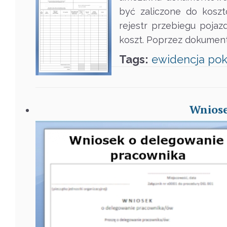
być zaliczone do koszt
rejestr przebiegu pojaz
koszt. Poprzez dokument
Tags:
ewidencja
pok
Wniose