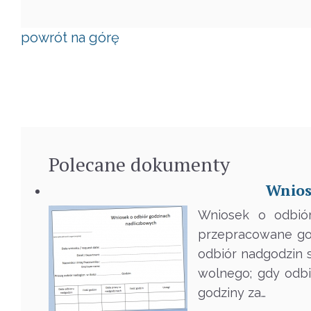
powrót na górę
Polecane
dokumenty
Wnios
Wniosek o odbiór
przepracowane go
odbiór nadgodzin s
wolnego; gdy odbi
godziny za…