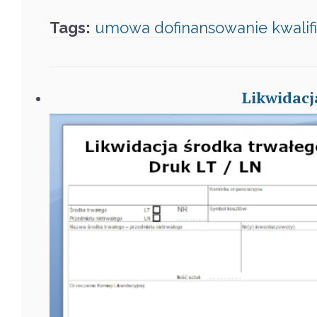
Tags:
umowa
dofinansowanie
kwalif
Likwidacj