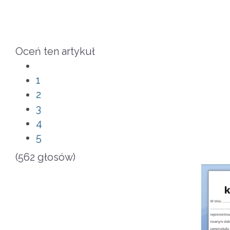
Oceń ten artykuł
1
2
3
4
5
(562 głosów)