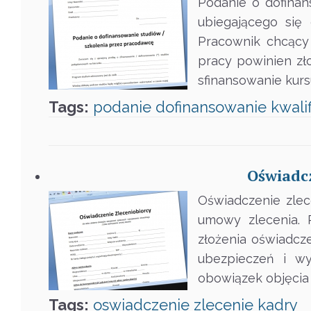
Podanie o dofinan
ubiegającego się
Pracownik chcący
pracy powinien zł
sfinansowanie kurs
Tags:
podanie
dofinansowanie
kwali
Oświadcz
Oświadczenie zlec
umowy zlecenia. 
złożenia oświadcz
ubezpieczeń i w
obowiązek objęcia 
Tags:
oswiadczenie
zlecenie
kadry