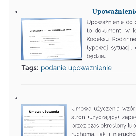
Upoważnienie
Upoważnienie do o
to dokument, w k
Kodeksu Rodzinne
typowej sytuacji,
będzie…
Tags:
podanie
upowaznienie
Umowa użyczenia wzór. 
stron (użyczający) zap
przez czas określony l
ruchoma, jak i nieruch