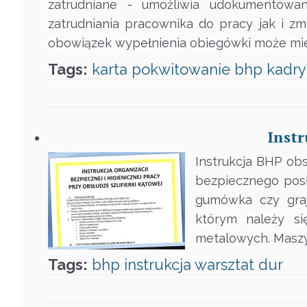
zatrudniane - umożliwia udokumentowa
zatrudniania pracownika do pracy jak i z
obowiązek wypełnienia obiegówki może mie
Tags:
karta
pokwitowanie
bhp
kadry
Instr
Instrukcja BHP obs
bezpiecznego posł
gumówka czy grajn
którym należy si
metalowych. Maszy
Tags:
bhp
instrukcja
warsztat
dur