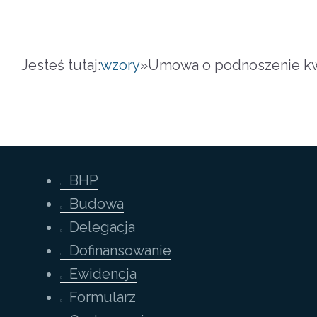
Jesteś tutaj:
wzory
»
Umowa o podnoszenie kw
BHP
Budowa
Delegacja
Dofinansowanie
Ewidencja
Formularz