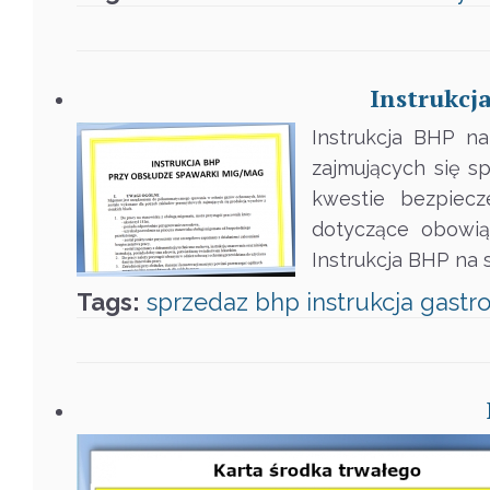
Instrukcj
Instrukcja BHP n
zajmujących się 
kwestie bezpiecz
dotyczące obowi
Instrukcja BHP na
Tags:
sprzedaz
bhp
instrukcja
gastr