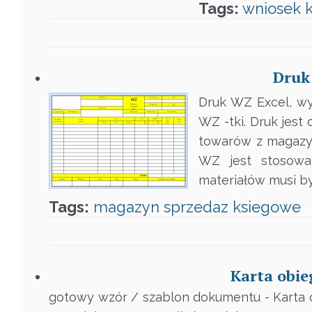
Tags:
wniosek
Druk
Druk WZ Excel, w
WZ -tki. Druk je
towarów z magazyn
WZ jest stosow
materiałów musi b
Tags:
magazyn
sprzedaz
ksiegowe
Karta obie
gotowy wzór / szablon dokumentu - Karta 