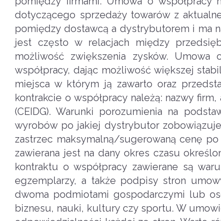
pomiędzy firmami. Umowa o współpracy h
dotyczącego sprzedaży towarów z aktualnej
pomiędzy dostawcą a dystrybutorem i ma na 
jest często w relacjach między przedsięb
możliwość zwiększenia zysków. Umowa o 
współpracy, dając możliwość większej stabi
miejsca w którym ją zawarto oraz przedst
kontrakcie o współpracy należą: nazwy firm,
(CEIDG). Warunki porozumienia na podst
wyrobów po jakiej dystrybutor zobowiązuj
zastrzec maksymalną/sugerowaną cenę po 
zawierana jest na dany okres czasu okreś
kontraktu o współpracy zawierane są waru
egzemplarzy, a także podpisy stron umo
dwoma podmiotami gospodarczymi lub osob
biznesu, nauki, kultury czy sportu. W umow