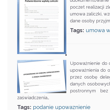
udokumentowanie za
poczet realizacji z
umowa zaliczki, w
dane osoby przyjmu
Tags:
umowa
w
Upoważnienie do 
upoważnienia do o
przez osobę dele
danych osobowych 
postronnym bez 
zaświadczenia…
Tags:
podanie
upowaznienie