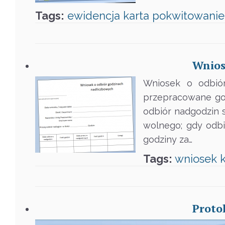
Tags:
ewidencja
karta
pokwitowanie
Wnios
Wniosek o odbiór
przepracowane go
odbiór nadgodzin s
wolnego; gdy odbi
godziny za…
Tags:
wniosek
Proto