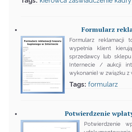
Tags:
kierowca
zaswiadczenie
kadry
Formularz rekl
Formularz reklamacji 
wypełnia klient kieru
sprzedawcy lub sklepu
Internecie / aukcji i
wykonanie) w związku z w
Tags:
formularz
Potwierdzenie wpłaty
Potwierdzenie wp