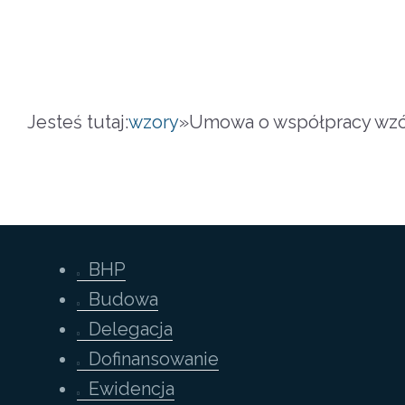
Jesteś tutaj:
wzory
»
Umowa o współpracy wz
BHP
Budowa
Delegacja
Dofinansowanie
Ewidencja