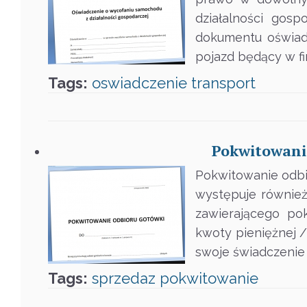
działalności gos
dokumentu oświad
pojazd będący w f
Tags:
oswiadczenie
transport
Pokwitowanie
Pokwitowanie odbi
występuje równie
zawierającego po
kwoty pieniężnej /
swoje świadczenie 
Tags:
sprzedaz
pokwitowanie