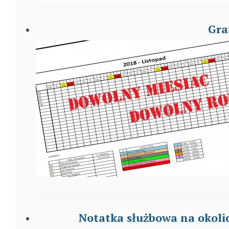
Gra
Notatka służbowa na okol