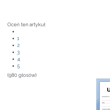
Oceń ten artykuł
1
2
3
4
5
(980 głosów)