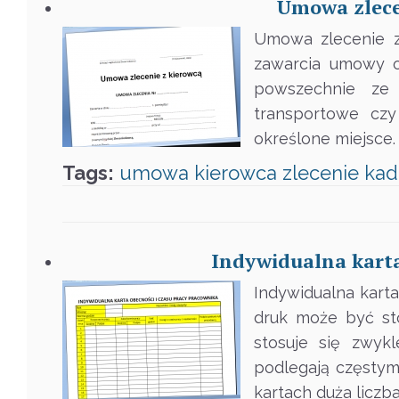
Umowa zlecen
Umowa zlecenie z
zawarcia umowy o
powszechnie ze
transportowe cz
określone miejsce
Tags:
umowa
kierowca
zlecenie
kad
Indywidualna karta
Indywidualna karta
druk może być st
stosuje się zwyk
podlegają częstym
kartach duża liczb