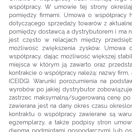
współpracy. W umowie tej strony określ
pomiędzy firmami. Umowa o współpracy h
dotyczącego sprzedaży towarów z aktualnej
pomiędzy dostawcą a dystrybutorem i ma na 
jest często w relacjach między przedsięb
możliwość zwiększenia zysków. Umowa o 
współpracy, dając możliwość większej stabi
miejsca w którym ją zawarto oraz przedst
kontrakcie o współpracy należą: nazwy firm,
(CEIDG). Warunki porozumienia na podst
wyrobów po jakiej dystrybutor zobowiązuj
zastrzec maksymalną/sugerowaną cenę po 
zawierana jest na dany okres czasu okreś
kontraktu o współpracy zawierane są waru
egzemplarzy, a także podpisy stron umo
dwoma podmiotami gospodarczymi lub osob