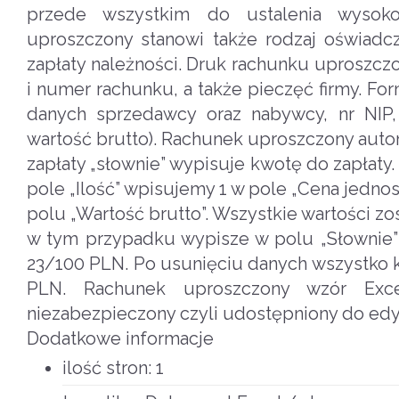
przede wszystkim do ustalenia wysok
uproszczony stanowi także rodzaj oświadc
zapłaty należności. Druk rachunku uproszczo
i numer rachunku, a także pieczęć firmy. 
danych sprzedawcy oraz nabywcy, nr NIP,
wartość brutto). Rachunek uproszczony auto
zapłaty „słownie” wypisuje kwotę do zapłaty.
pole „Ilość” wpisujemy 1 w pole „Cena jedn
polu „Wartość brutto”. Wszystkie wartości z
w tym przypadku wypisze w polu „Słownie” d
23/100 PLN. Po usunięciu danych wszystko k
PLN. Rachunek uproszczony wzór Exc
niezabezpieczony czyli udostępniony do edycj
Dodatkowe informacje
ilość stron:
1