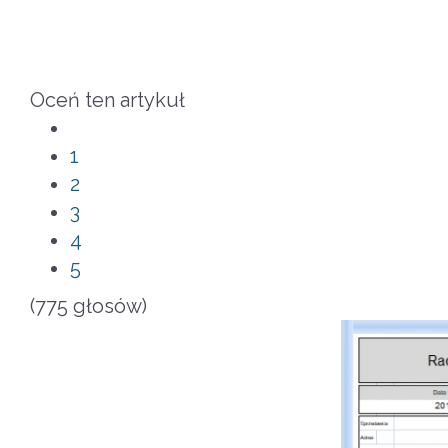
Oceń ten artykuł
1
2
3
4
5
(775 głosów)