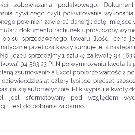
ości zobowiązania podatkowego. Dokumen
zenia cywilnego czyli pokwitowania wykonani
nego powinien zawierać dane tj.: datę, miejsce
Formularz dokumentu rachunek uproszczony wym
 opisu sprzedawanego towaru (ilość, cena j
matycznie przelicza kwoty sumuje je, a następni
 Np. jeżeli sprzedajmy 1 sztukę za kwotę 94 563
ostkowa” 94 563,23 PLN po wymnożeniu kwota ta p
ostaną zsumowanie a Excel pobierze wartość z po
ziewięćdziesiąt cztery tysiące pięćset sześćdz
asuje się automatycznie. Plik wypisuje kwoty d
el jest sformatowany pod względem wydr
i i jest do pobrania za darmo.