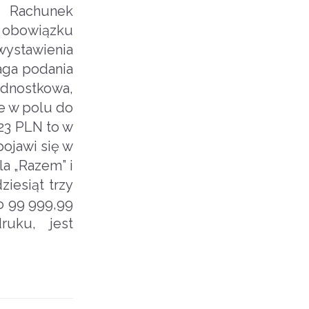
t Rachunek
a obowiązku
 wystawienia
aga podania
ednostkowa,
e w polu do
,23 PLN to w
ojawi się w
la „Razem” i
iesiąt trzy
o 99 999,99
uku, jest