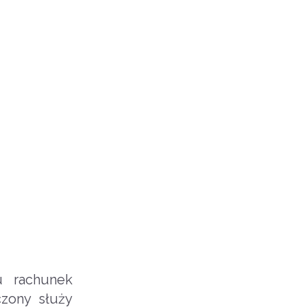
u rachunek
czony służy