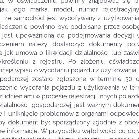
nia. W oświadczeniu powinny znajdować się 
jak jego marka, model, numer rejestracyjny
ić, że samochód jest wycofywany z użytkowan
wiadczenie powinno być podpisane przez osobę,
 jest upoważniona do podejmowania decyzji 
czeniem należy dostarczyć dokumenty potw
ie jak umowa o likwidacji działalności lub zaśw
kreśleniu z rejestru. Po złożeniu oświadcz
onają wpisu o wycofaniu pojazdu z użytkowania. 
spodarczej zostało zgłoszone w terminie 30 
oszenie wycofania pojazdu z użytkowania w te
udnieniami w procesie rejestracji innych pojazd
iałalności gospodarczej jest ważnym dokume
w i uniknięcie problemów z organami odpowied
 aby dokument był sporządzony zgodnie z obo
ne informacje. W przypadku wątpliwości co do 