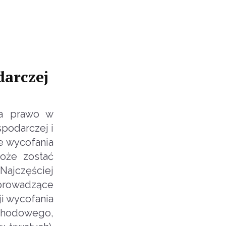
darczej
ma prawo w
podarczej i
e wycofania
oże zostać
Najczęściej
prowadzące
i wycofania
ochodowego,