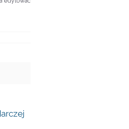
na edytować
arczej