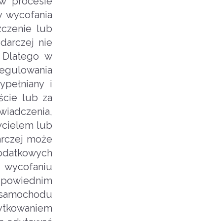
w procesie
 wycofania
zczenie lub
darczej nie
 Dlatego w
regulowania
ypełniany i
ście lub za
iadczenia,
ycielem lub
arczej może
odatkowych
 wycofaniu
odpowiednim
e samochodu
ytkowaniem