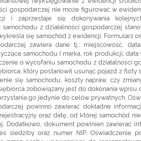
bilansowej (wyksięgowanie z ewidencji środków
ości gospodarczej nie może figurować w ewiden
cji i zaprzestaje się dokonywania kolejny
u samochodu z działalności gospodarczej stan
 wykreśla się samochód z ewidencji. Formularz o
darczej zawiera dane tj.: miejscowość, data,
tyczące samochodu ( marka, rok produkcji, data 
adczenie o wycofaniu samochodu z działalności 
iorca, który postanowił usunąć pojazd z floty s
zenie się samochodu, koszty napraw, czy zmian
dsiębiorca zobowiązany jest do dokonania wpisu 
orzystania go jedynie do celów prywatnych. Ośw
odarczej powinno zawierać dokładne informac
ejestracyjny oraz datę, od której samochód nie
ej. Dodatkowo, dokument powinien zawierać in
adres siedziby oraz numer NIP. Oświadczenie 