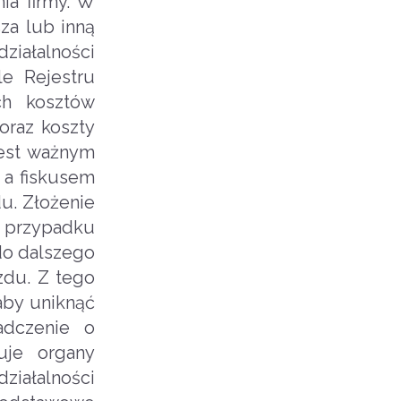
ia firmy. W
za lub inną
iałalności
e Rejestru
ch kosztów
oraz koszty
jest ważnym
 a fiskusem
u. Złożenie
W przypadku
do dalszego
zdu. Z tego
aby uniknąć
adczenie o
uje organy
ziałalności