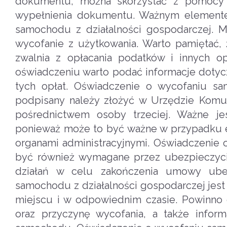
dokumentu, można skorzystać z pomocy p
wypełnienia dokumentu. Ważnym elementem
samochodu z działalności gospodarczej. 
wycofanie z użytkowania. Warto pamiętać,
zwalnia z opłacania podatków i innych 
oświadczeniu warto podać informacje dotycz
tych opłat. Oświadczenie o wycofaniu sa
podpisany należy złożyć w Urzędzie Komun
pośrednictwem osoby trzeciej. Ważne je
ponieważ może to być ważne w przypadku e
organami administracyjnymi. Oświadczenie
być również wymagane przez ubezpieczyc
działań w celu zakończenia umowy ube
samochodu z działalności gospodarczej je
miejscu i w odpowiednim czasie. Powinno
oraz przyczynę wycofania, a także infor