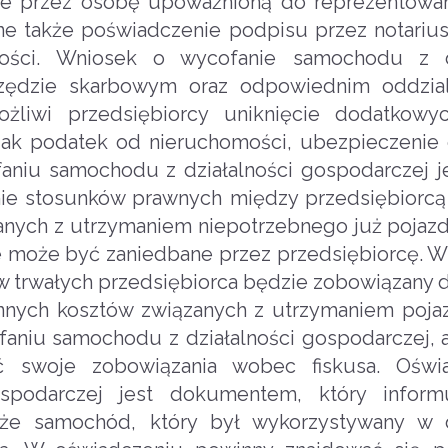
ne przez osobę upoważnioną do reprezentowan
 także poświadczenie podpisu przez notarius
ści. Wniosek o wycofanie samochodu z dz
zędzie skarbowym oraz odpowiednim oddzial
żliwi przedsiębiorcy uniknięcie dodatkowy
jak podatek od nieruchomości, ubezpieczenie 
ofaniu samochodu z działalności gospodarczej 
ie stosunków prawnych między przedsiębiorcą
anych z utrzymaniem niepotrzebnego już pojazd
ie może być zaniedbane przez przedsiębiorcę. 
w trwałych przedsiębiorca będzie zobowiązany 
innych kosztów związanych z utrzymaniem poja
aniu samochodu z działalności gospodarczej, 
ć swoje zobowiązania wobec fiskusa. Oświ
spodarczej jest dokumentem, który inform
 że samochód, który był wykorzystywany w d