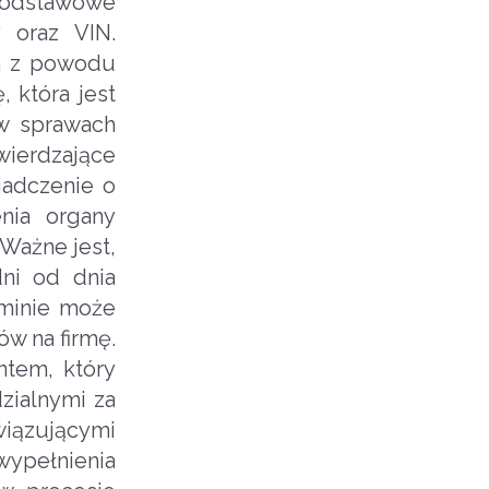
podstawowe
 oraz VIN.
ia z powodu
 która jest
w sprawach
ierdzające
iadczenie o
enia organy
Ważne jest,
dni od dnia
rminie może
ów na firmę.
ntem, który
zialnymi za
wiązującymi
wypełnienia