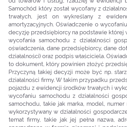
od towarów i usług, rzadziej w ewidencji 
Samochód który został wycofany z działaln
trwałych, jest on wykreślany z ewiden
amortyzacyjnych. Oświadczenie o wycofani
decyzję przedsiębiorcy na podstawie której
wycofania samochodu z działalności gospo
oświadczenia, dane przedsiębiorcy, dane do
działalności) oraz podpis właściciela. Oświ
to dokument, który powinien złożyć przedsięb
Przyczyną takiej decyzji może być np. star
działalności firmy. W takim przypadku prze
pojazdu z ewidencji środków trwałych i wyk
wycofaniu samochodu z działalności gosp
samochodu, takie jak marka, model, numer r
wykorzystywany w działalności gospodarcz
temat firmy, takie jak jej pełna nazwa, 