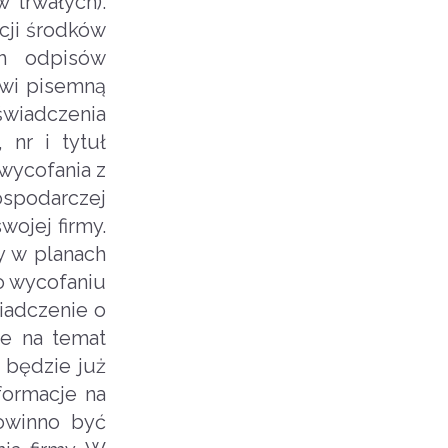
 trwałych).
cji środków
ch odpisów
owi pisemną
świadczenia
 nr i tytuł
wycofania z
gospodarczej
wojej firmy.
y w planach
o wycofaniu
iadczenie o
je na temat
 będzie już
formacje na
powinno być