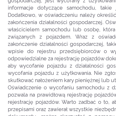
gospodarczej, jest wycofany z użytkowa
informacje dotyczące samochodu, takie 
Dodatkowo, w oświadczeniu należy określ
zakończenia działalności gospodarczej. Oś
właścicielem samochodu lub osobę, która
związanych z pojazdem. Wraz z oświad
zakończenie działalności gospodarczej, tak
wpisie do rejestru przedsiębiorców o wy
odpowiedzialne za rejestrację pojazdów dok
aby wycofanie pojazdu z działalności go
wycofania pojazdu z użytkowania. Nie zgł
skutkować nałożeniem kary pieniężnej lub utr
Oświadczenie o wycofaniu samochodu z dz
pozwala na prawidłową rejestrację pojazdó
rejestrację pojazdów. Warto zadbać o to,
przepisami oraz zawierał wszystkie niezbęd