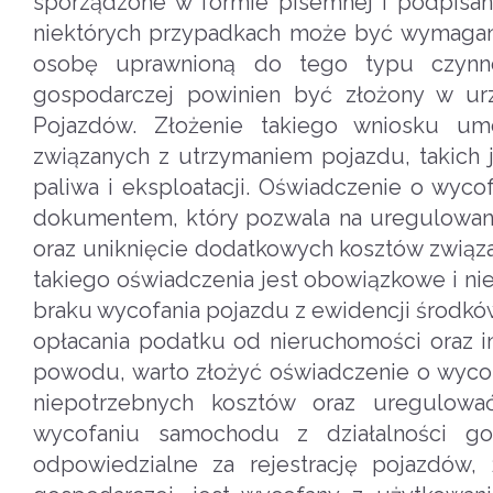
sporządzone w formie pisemnej i podpisa
niektórych przypadkach może być wymagane
osobę uprawnioną do tego typu czynno
gospodarczej powinien być złożony w ur
Pojazdów. Złożenie takiego wniosku umo
związanych z utrzymaniem pojazdu, takich 
paliwa i eksploatacji. Oświadczenie o wyc
dokumentem, który pozwala na uregulowan
oraz uniknięcie dodatkowych kosztów związ
takiego oświadczenia jest obowiązkowe i n
braku wycofania pojazdu z ewidencji środkó
opłacania podatku od nieruchomości oraz 
powodu, warto złożyć oświadczenie o wycof
niepotrzebnych kosztów oraz uregulowa
wycofaniu samochodu z działalności go
odpowiedzialne za rejestrację pojazdów,