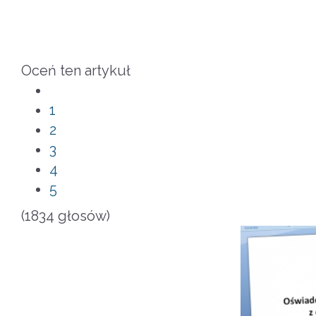
Oceń ten artykuł
1
2
3
4
5
(1834 głosów)