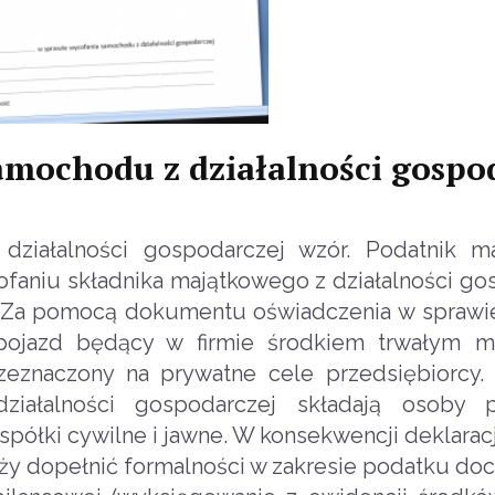
amochodu z działalności gospo
działalności gospodarczej wzór. Podatnik 
niu składnika majątkowego z działalności gos
e. Za pomocą dokumentu oświadczenia w sprawi
 pojazd będący w firmie środkiem trwałym m
zeznaczony na prywatne cele przedsiębiorcy. 
ziałalności gospodarczej składają osoby 
półki cywilne i jawne. W konsekwencji deklaracj
eży dopełnić formalności w zakresie podatku d