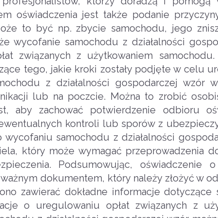
rofesjonalistów, którzy doradzą i pomogą 
 oświadczenia jest także podanie przyczyny
Może to być np. zbycie samochodu, jego znis
 że wycofanie samochodu z działalności gospo
opłat związanych z użytkowaniem samochodu.
ące tego, jakie kroki zostały podjęte w celu u
mochodu z działalności gospodarczej wzór w
ikacji lub na poczcie. Można to zrobić osobi
st, aby zachować potwierdzenie odbioru ośw
wentualnych kontroli lub sporów z ubezpiecz
 o wycofaniu samochodu z działalności gospod
iela, który może wymagać przeprowadzenia d
zpieczenia. Podsumowując, oświadczenie o
st ważnym dokumentem, który należy złożyć w 
 ono zawierać dokładne informacje dotycząc
macje o uregulowaniu opłat związanych z uż