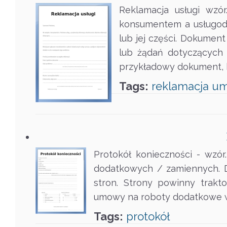
Reklamacja usługi wzór
konsumentem a usługoda
lub jej części. Dokumen
lub żądań dotyczących 
przykładowy dokument, 
Tags:
reklamacja
u
Protokół konieczności - wzó
dodatkowych / zamiennych. D
stron. Strony powinny trakt
umowy na roboty dodatkowe w t
Tags:
protokół