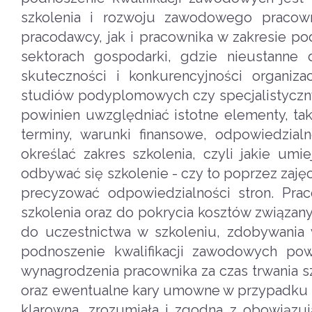
szkolenia i rozwoju zawodowego pracown
pracodawcy, jak i pracownika w zakresie po
sektorach gospodarki, gdzie nieustanne 
skuteczności i konkurencyjności organiz
studiów podyplomowych czy specjalistyczny
powinien uwzględniać istotne elementy, takie
terminy, warunki finansowe, odpowiedzial
określać zakres szkolenia, czyli jakie um
odbywać się szkolenie - czy to poprzez zaj
precyzować odpowiedzialności stron. Pr
szkolenia oraz do pokrycia kosztów związan
do uczestnictwa w szkoleniu, zdobywania 
podnoszenie kwalifikacji zawodowych pow
wynagrodzenia pracownika za czas trwania 
oraz ewentualne kary umowne w przypadku 
klarowna, zrozumiała i zgodna z obowiązu