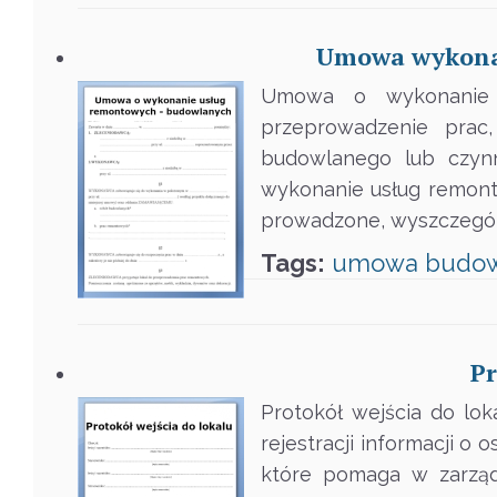
Umowa wykonan
Umowa o wykonanie 
przeprowadzenie prac
budowlanego lub czyn
wykonanie usług remont
prowadzone, wyszczególn
Tags:
umowa
budo
Pr
Protokół wejścia do lok
rejestracji informacji 
które pomaga w zarząd