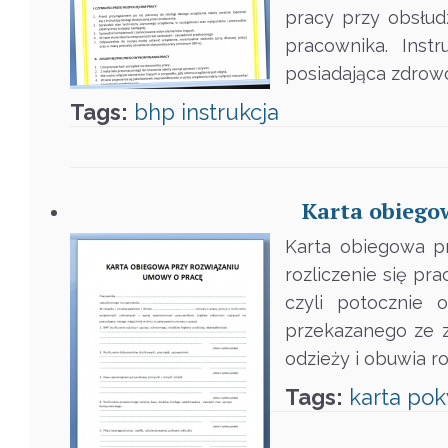
pracy przy obsłu
pracownika. Inst
posiadająca zdrow
Tags:
bhp
instrukcja
Karta obiego
Karta obiegowa p
rozliczenie się p
czyli potocznie 
przekazanego ze z
odzieży i obuwia r
Tags:
karta
pok