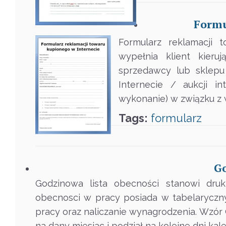
Formu
Formularz reklamacji 
wypełnia klient kieru
sprzedawcy lub sklepu
Internecie / aukcji i
wykonanie) w związku z w
Tags:
formularz
Go
Godzinowa lista obecności stanowi dru
obecnosci w pracy posiada w tabelaryczny
pracy oraz naliczanie wynagrodzenia. Wzór
na dany miesiac i podział na kolejne dni ka