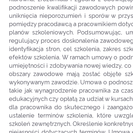
podnoszenie kwalifikacji zawodowych powin
uniknięcia nieporozumień i sporów w przy
pomiędzy pracodawcą a pracownikiem dotyc
planów szkoleniowych. Podsumowując, um
regulujący proces doskonalenia zawodoweg
identyfikacja stron, cel szkolenia, zakres s
efektów szkolenia. W ramach umowy o podno
umiejętności i zdobywania nowej wiedzy, co
obszary zawodowe mają zostać objęte sz
wykonywanym zawodzie. Umowa o podnoszeni
takie jak wynagrodzenie pracownika za cza
edukacyjnych czy opłatą za udział w kursac
dla pracownika do skutecznego i zaanga
ustalenie terminów szkolenia, które uwzg
szkoleń zewnętrznych. Określenie konkretny
niejasności dotyczących terminów. Umowa 