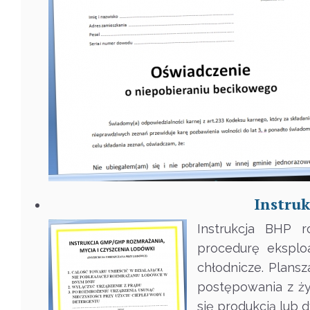
Instru
Instrukcja BHP r
procedurę eksploa
chłodnicze. Plans
postępowania z ży
się produkcją lub 