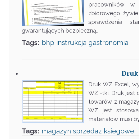
pracowników w k
zbiorowego żywien
sprawdzenia st
gwarantujących bezpieczną…
Tags:
bhp
instrukcja
gastronomia
Druk
Druk WZ Excel, w
WZ -tki. Druk je
towarów z magazyn
WZ jest stosow
materiałów musi b
Tags:
magazyn
sprzedaz
ksiegowe