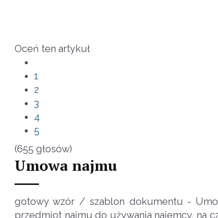
Oceń ten artykuł
1
2
3
4
5
(655 głosów)
Umowa najmu
gotowy wzór / szablon dokumentu - Umow
przedmiot najmu do używania najemcy, na cz