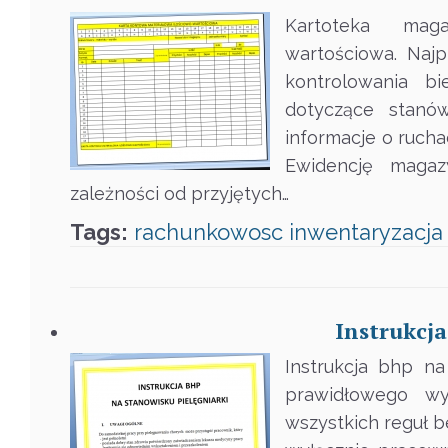
Kartoteka mag
wartościowa. Naj
kontrolowania b
dotyczące stanó
informacje o ruch
Ewidencję magaz
zależności od przyjętych…
Tags:
rachunkowosc
inwentaryzacja
Instrukcja
Instrukcja bhp n
prawidłowego wy
wszystkich reguł 