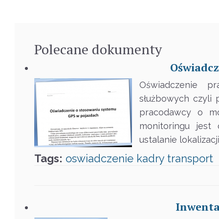
Polecane
dokumenty
Oświadcz
Oświadczenie p
służbowych czyli
pracodawcy o mon
monitoringu jest
ustalanie lokalizac
Tags:
oswiadczenie
kadry
transport
Inwenta