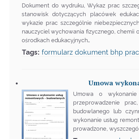
Dokument do wydruku, Wykaz prac szczegó
stanowisk dotyczących placówek eduka
wykazie prac szczególnie niebezpiecznych
nauczyciel wychowania fizycznego, chemii 
ośrodkach edukacyjnych…
Tags:
formularz
dokument
bhp
pra
Umowa wykonan
Umowa o wykonanie 
przeprowadzenie prac
budowlanego lub czyn
wykonanie usług remont
prowadzone, wyszczególn