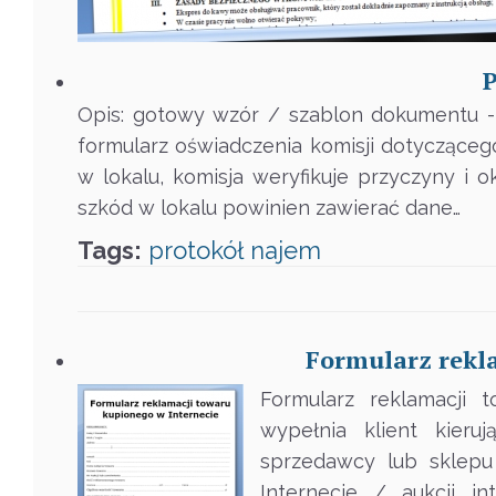
P
Opis: gotowy wzór / szablon dokumentu - 
formularz oświadczenia komisji dotyczącego
w lokalu, komisja weryfikuje przyczyny i o
szkód w lokalu powinien zawierać dane…
Tags:
protokół
najem
Formularz rekl
Formularz reklamacji 
wypełnia klient kieru
sprzedawcy lub sklepu
Internecie / aukcji i