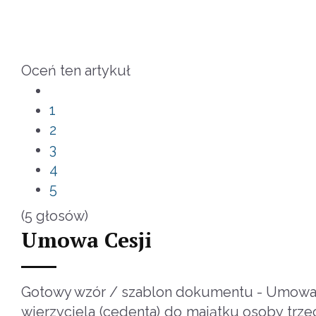
Oceń ten artykuł
1
2
3
4
5
(5 głosów)
Umowa Cesji
Gotowy wzór / szablon dokumentu - Umowa ce
wierzyciela (cedenta) do majątku osoby trze