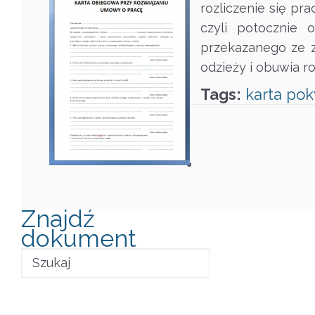
rozliczenie się p
czyli potocznie 
przekazanego ze z
odzieży i obuwia r
Tags:
karta
pok
Znajdź
dokument