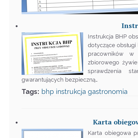
Inst
Instrukcja BHP ob
dotyczące obsługi
pracowników w k
zbiorowego żywien
sprawdzenia st
gwarantujących bezpieczną…
Tags:
bhp
instrukcja
gastronomia
Karta obiego
Karta obiegowa p