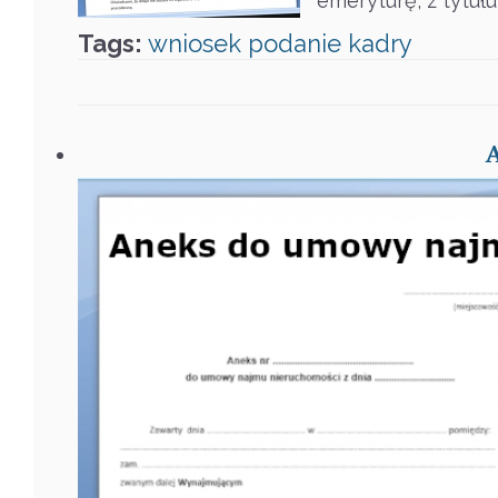
emeryturę, z tytuł
Tags:
wniosek
podanie
kadry