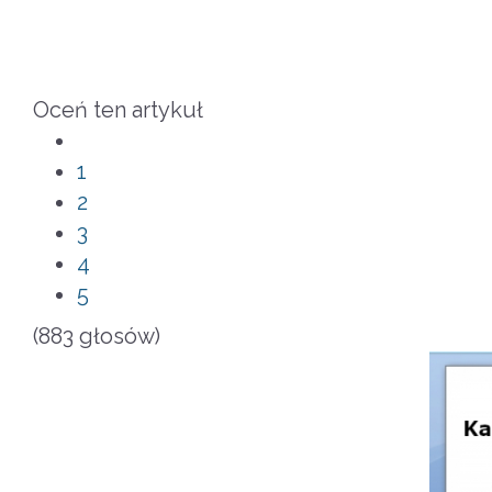
Oceń ten artykuł
1
2
3
4
5
(883 głosów)