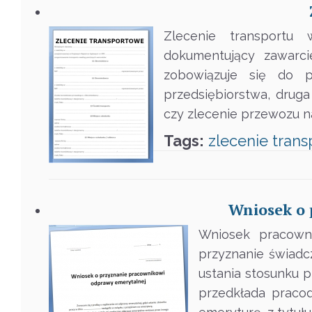
Zlecenie transportu
dokumentujący zawarci
zobowiązuje się do p
przedsiębiorstwa, drug
czy zlecenie przewozu n
Tags:
zlecenie
trans
Wniosek o 
Wniosek pracown
przyznanie świadc
ustania stosunku 
przedkłada praco