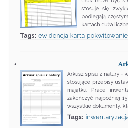
druk może być st
stosuje się zwyk
podlegają częstym
kartach duża liczb
Tags:
ewidencja
karta
pokwitowanie
Ark
Arkusz spisu z natury -
stosujące przepisy ust
majątku. Prace inwent
zakończyć najpóźniej 1
wszystkie dokumenty, kt
Tags:
inwentaryzacj