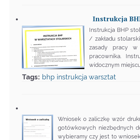
Instrukcja BHP
Instrukcja BHP sto
/ zakładu stolarsk
zasady pracy w 
pracownika. Inst
widocznym miejscu,
Tags:
bhp
instrukcja
warsztat
Wniosek o zaliczkę wzór druk
gotówkowych niezbędnych do
wybieramy czy jest to wniosek