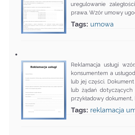
uregulowanie zaległoś
prawa. Wzór umowy ugo
Tags:
umowa
Reklamacja usługi wzór
konsumentem a usługoda
lub jej części. Dokumen
lub żądań dotyczących 
przykładowy dokument, 
Tags:
reklamacja
u