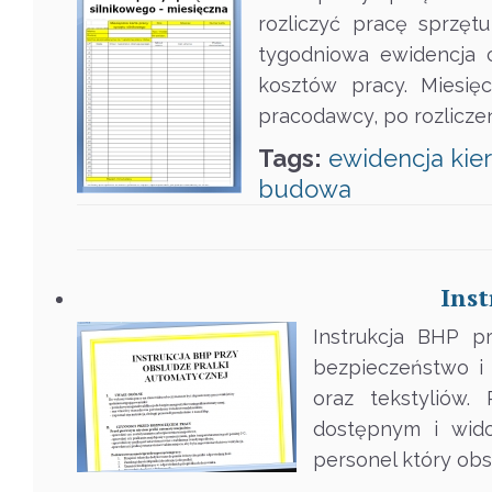
rozliczyć pracę sprzęt
tygodniowa ewidencja c
kosztów pracy. Miesię
pracodawcy, po rozliczen
Tags:
ewidencja
kie
budowa
Inst
Instrukcja BHP p
bezpieczeństwo i 
oraz tekstyliów.
dostępnym i wido
personel który obs