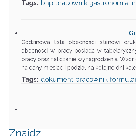
Tags:
bhp
pracownik
gastronomia
i
Go
Godzinowa lista obecności stanowi dru
obecnosci w pracy posiada w tabelaryczny
pracy oraz naliczanie wynagrodzenia. Wzór
na dany miesiac i podział na kolejne dni ka
Tags:
dokument
pracownik
formula
Znajdź