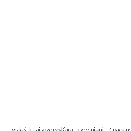
Jesteś tutaj:
wzory
»
Kara upomnienia / nagany