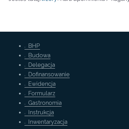
BHP
Budowa
Delegacja
Dofinansowanie
Ewidencja
Formularz
Gastronomia
Instrukcja
Inwentaryzacja