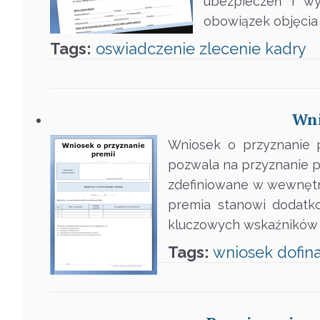
ubezpieczeń i w
obowiązek objęcia 
Tags:
oswiadczenie
zlecenie
kadry
Wni
Wniosek o przyznanie p
pozwala na przyznanie pr
zdefiniowane w wewnętr
premia stanowi dodatk
kluczowych wskaźników d
Tags:
wniosek
dofin