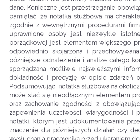
dane. Konieczne jest przestrzeganie obow
pamiętać, że notatka służbowa ma charak
zgodnie z wewnętrznymi procedurami firm
uprawnione osoby jest niezwykle istotn
porządkowej jest elementem większego pr
odpowiednio skojarzona i przechowywana
późniejsze odnalezienie i analizę całego k
sporządzana możliwie najświeższymi infor
dokładność i precyzję w opisie zdarzeń o
Podsumowując, notatka służbowa na okolicz
może stać się nieodłącznym elementem pro
oraz zachowanie zgodności z obowiązują
zapewnienia uczciwości, wiarygodności i
notatki, którym jest udokumentowanie prz
znaczenie dla późniejszych działań czy d
wysłuchania pracownika przed ukaraniem d