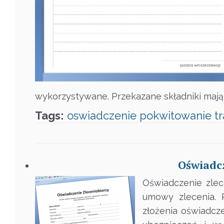
wykorzystywane. Przekazane składniki mają
Tags:
oswiadczenie
pokwitowanie
t
Oświadcz
Oświadczenie zlec
umowy zlecenia. 
złożenia oświadcz