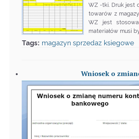
WZ -tki. Druk je
towarów z magazyn
WZ jest stosow
materiałów musi b
Tags:
magazyn
sprzedaz
ksiegowe
Wniosek o zmian