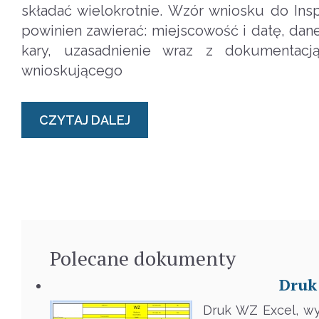
składać wielokrotnie. Wzór wniosku do Ins
powinien zawierać: miejscowość i datę, dan
kary, uzasadnienie wraz z dokumentacj
wnioskującego
CZYTAJ DALEJ
Polecane
dokumenty
Druk
Druk WZ Excel, w