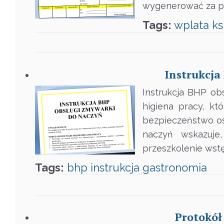
wygenerować za 
Tags:
wplata
k
Instrukcja
Instrukcja BHP ob
higiena pracy, kt
bezpieczeństwo os
naczyń wskazuje
przeszkolenie wst
Tags:
bhp
instrukcja
gastronomia
Protokół