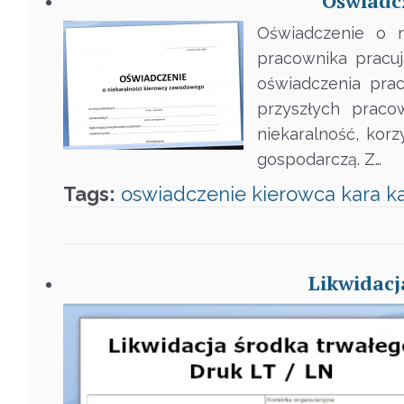
Oświadcz
Oświadczenie o n
pracownika pracuj
oświadczenia prac
przyszłych praco
niekaralność, kor
gospodarczą. Z…
Tags:
oswiadczenie
kierowca
kara
k
Likwidacj