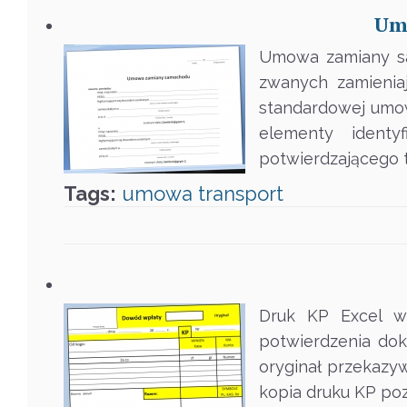
Um
Umowa zamiany sa
zwanych zamieniaj
standardowej umo
elementy identy
potwierdzającego t
Tags:
umowa
transport
Druk KP Excel w
potwierdzenia do
oryginał przekazyw
kopia druku KP po