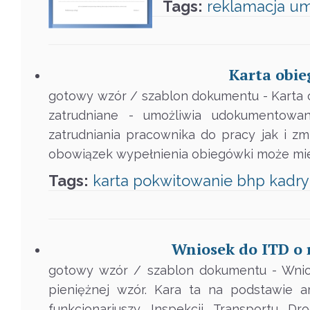
Tags:
reklamacja
u
Karta obie
gotowy wzór / szablon dokumentu - Karta 
zatrudniane - umożliwia udokumentowa
zatrudniania pracownika do pracy jak i z
obowiązek wypełnienia obiegówki może mie
Tags:
karta
pokwitowanie
bhp
kadry
Wniosek do ITD o 
gotowy wzór / szablon dokumentu - Wnios
pieniężnej wzór. Kara ta na podstawie 
funkcjonariuszy Inspekcji Transportu