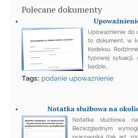
Polecane
dokumenty
Upoważnienie
Upoważnienie do o
to dokument, w k
Kodeksu Rodzinne
typowej sytuacji,
będzie…
Tags:
podanie
upowaznienie
Notatka służbowa na okol
Notatka służbowa na
Bezwzględnym wymogie
pracownika (tak art. 1