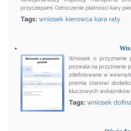
przyczepami. Odroczenie płatności kary pie
Tags:
wniosek
kierowca
kara
raty
Wni
Wniosek o przyznanie p
pozwala na przyznanie pr
zdefiniowane w wewnętr
premia stanowi dodatk
kluczowych wskaźników d
Tags:
wniosek
dofin