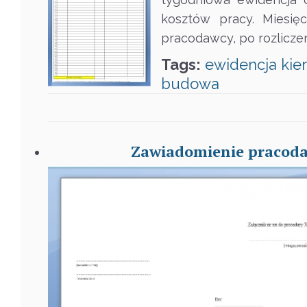
kosztów pracy. Miesię
pracodawcy, po rozliczen
Tags:
ewidencja
kie
budowa
Zawiadomienie pracoda