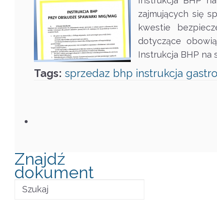
Instrukcja BHP n
zajmujących się 
kwestie bezpiecz
dotyczące obowi
Instrukcja BHP na
Tags:
sprzedaz
bhp
instrukcja
gastr
Znajdź
dokument