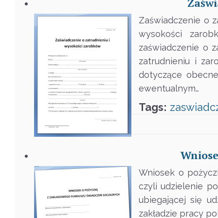
Zaświ
Zaświadczenie o z
wysokości zarob
zaświadczenie o z
zatrudnieniu i za
dotyczące obecneg
ewentualnym…
Tags:
zaswiadc
Wniose
Wniosek o pożyczk
czyli udzielenie 
ubiegającej się u
zakładzie pracy po