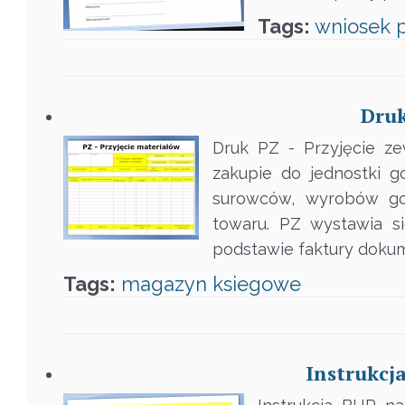
Tags:
wniosek
Druk
Druk PZ - Przyjęcie z
zakupie do jednostki 
surowców, wyrobów got
towaru. PZ wystawia s
podstawie faktury doku
Tags:
magazyn
ksiegowe
Instrukcj