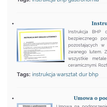
Instr
Instrukcja BHP o
bezpiecznego pos
pozostających w 
zwanego lutem. Z
wszystkie metal
ceramicznymi. Roz
Tags:
instrukcja
warsztat
dur
bhp
Umowa o pod
Umowa na podnoszenie 