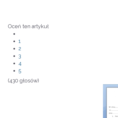
Oceń ten artykuł
1
2
3
4
5
(430 głosów)