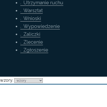
Utrzymanie ruchu
Warsztat
Wnioski
Wypowiedzenie
Zaliczki
Zlecenie
Zgłoszenie
wzory