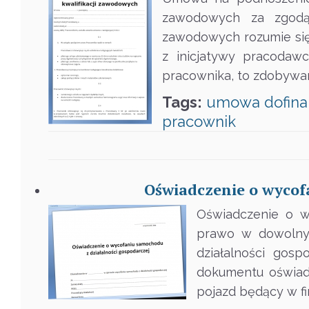
zawodowych za zgodą 
zawodowych rozumie się 
z inicjatywy pracodaw
pracownika, to zdobywan
Tags:
umowa
dofin
pracownik
Oświadczenie o wycof
Oświadczenie o w
prawo w dowolny
działalności gos
dokumentu oświad
pojazd będący w f