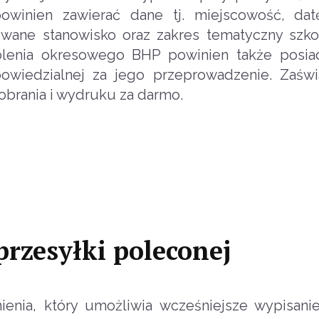
winien zawierać dane tj. miejscowość, dat
mowane stanowisko oraz zakres tematyczny szko
olenia okresowego BHP powinien także posia
powiedzialnej za jego przeprowadzenie. Zaśw
brania i wydruku za darmo.
rzesyłki poleconej
enia, który umożliwia wcześniejsze wypisani