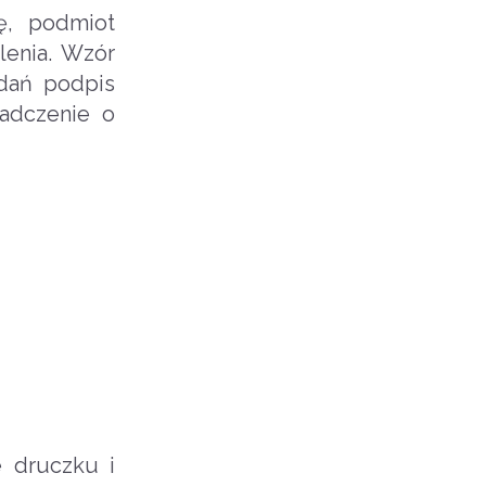
ę, podmiot
lenia. Wzór
dań podpis
iadczenie o
e druczku i