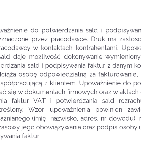
żnienie do potwierdzania sald i podpisywan
wyznaczone przez pracodawcę. Druk ma zastos
racodawcy w kontaktach kontrahentami. Upow
 sald daje możliwość dokonywanie wymieniony
erdzania sald i podpisywania faktur z danym k
dciąża osobę odpowiedzialną za fakturowanie,
półpracującą z klientem. Upoważnienie do po
wać się w dokumentach firmowych oraz w aktac
ia faktur VAT i potwierdzania sald rozrach
eślony. Wzór upoważnienia powinien zawie
nianego (imię, nazwisko, adres, nr dowodu), 
 czasowy jego obowiązywania oraz podpis osoby u
ywania faktur