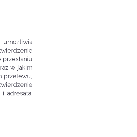
umożliwia
wierdzenie
 przesłaniu
raz w jakim
o przelewu,
twierdzenie
i adresata.