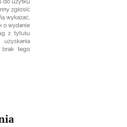
o do użytku
nny zgłosić
ią wykazać,
k o wydanie
ug z tytułu
 uzyskania
 brak tego
nia