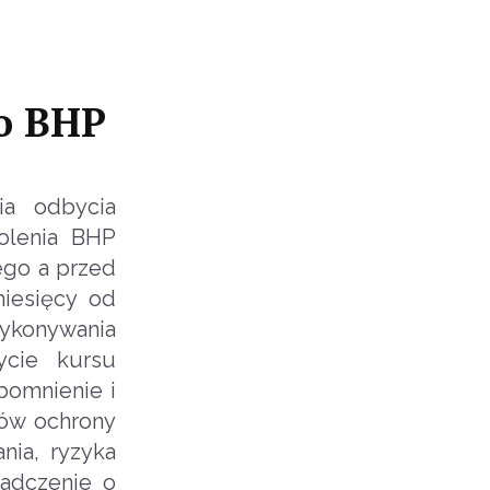
go BHP
ia odbycia
olenia BHP
ego a przed
miesięcy od
wykonywania
ycie kursu
pomnienie i
ków ochrony
nia, ryzyka
iadczenie o