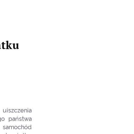
atku
 uiszczenia
go państwa
n. samochód