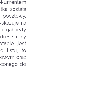
dokumentem
ka została
d pocztowy,
wskazuje na
la gabaryty
dres strony
tapie jest
o listu, to
ztowym oraz
leconego do