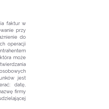
ia faktur w
owanie przy
ażnienie do
ch operacji
ontrahentem
 która może
twierdzania
h osobowych
unków jest
rać: datę,
nazwę firmy
dzielającej