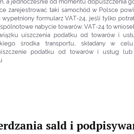
 km, a jednocześnie od momentu dopuszczenia g
ące zarejestrować taki samochód w Polsce powi
wypełniony formularz VAT-24, jeśli tylko potraf
spólnotowe nabycie towarów. VAT-24 to wniose
wiązku uiszczenia podatku od towarów i usł
iego środka transportu, składany w celu
uiszczenie podatku od towarów i usług lub
u
rdzania sald i podpisywa