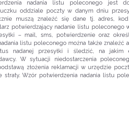
ierdzenia nadania listu poleconego jest 
uczku oddziale poczty w danym dniu przesył
cznie muszą znaleźć się dane tj. adres, ko
arz potwierdzający nadanie listu poleconego 
syłki – mail, sms, potwierdzenie oraz okreś
adania listu poleconego można także znaleźć a
us nadanej przesyłki i śledzić, na jakim e
adawcy. W sytuacji niedostarczenia poleconeg
podstawą złożenia reklamacji w urzędzie poc
 straty. Wzór potwierdzenia nadania listu po