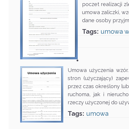
poczet realizacji z
umowa zaliczki, w
dane osoby przyjmu
Tags:
umowa
w
Umowa użyczenia wzór. 
stron (użyczający) zap
przez czas określony l
ruchoma, jak i nieruch
rzeczy użyczonej do uży
Tags:
umowa