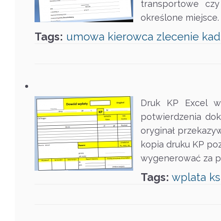
transportowe cz
określone miejsce
Tags:
umowa
kierowca
zlecenie
kad
Druk KP Excel w
potwierdzenia do
oryginał przekazyw
kopia druku KP po
wygenerować za 
Tags:
wplata
k