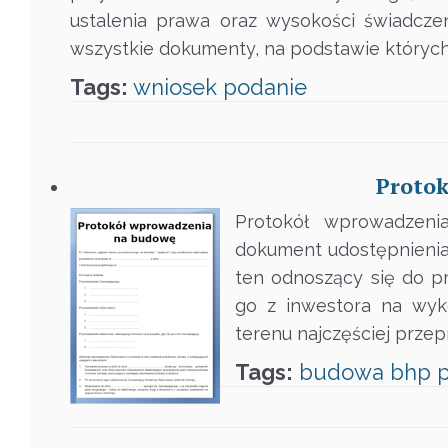
ustalenia prawa oraz wysokości świadcz
wszystkie dokumenty, na podstawie których
Tags:
wniosek
podanie
Proto
Protokół wprowadzen
dokument udostępnienia,
ten odnoszący się do p
go z inwestora na wyk
terenu najczęściej prze
Tags:
budowa
bhp
p