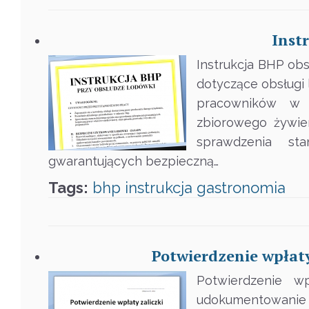
Inst
Instrukcja BHP ob
dotyczące obsługi
pracowników w k
zbiorowego żywien
sprawdzenia st
gwarantujących bezpieczną…
Tags:
bhp
instrukcja
gastronomia
Potwierdzenie wpłaty
Potwierdzenie wp
udokumentowanie za