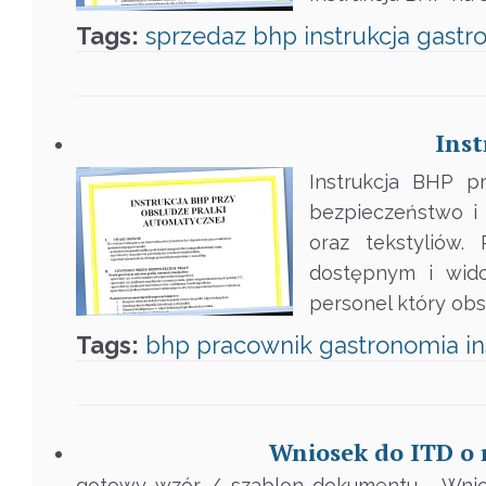
Tags:
sprzedaz
bhp
instrukcja
gastr
Inst
Instrukcja BHP p
bezpieczeństwo i 
oraz tekstyliów.
dostępnym i wido
personel który obs
Tags:
bhp
pracownik
gastronomia
i
Wniosek do ITD o 
gotowy wzór / szablon dokumentu - Wnios