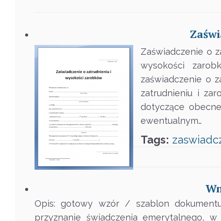
Zaświ
Zaświadczenie o z
wysokości zarob
zaświadczenie o z
zatrudnieniu i za
dotyczące obecneg
ewentualnym…
Tags:
zaswiadc
Wn
Opis: gotowy wzór / szablon dokumentu
przyznanie świadczenia emerytalnego, w