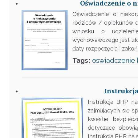
Oświadczenie o 
Oświadczenie o niekor
rodziców / opiekunów d
wniosku o udzielen
wychowawczego jest zło
daty rozpoczęcia i zak
Tags:
oswiadczenie
Instrukcj
Instrukcja BHP n
zajmujących się 
kwestie bezpiecz
dotyczące obowi
Instrukcja BHP na