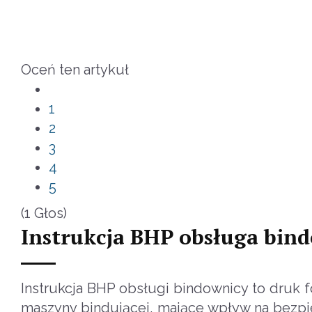
Oceń ten artykuł
1
2
3
4
5
(1 Głos)
Instrukcja BHP obsługa bin
Instrukcja BHP obsługi bindownicy to druk f
maszyny bindującej, mające wpływ na bezpi