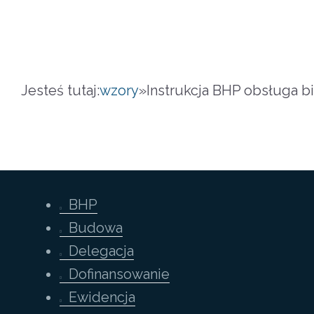
Jesteś tutaj:
wzory
»
Instrukcja BHP obsługa 
BHP
Budowa
Delegacja
Dofinansowanie
Ewidencja