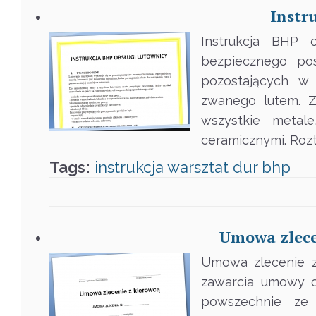
Instr
Instrukcja BHP o
bezpiecznego pos
pozostających w 
zwanego lutem. Z
wszystkie metal
ceramicznymi. Roz
Tags:
instrukcja
warsztat
dur
bhp
Umowa zlecen
Umowa zlecenie z
zawarcia umowy o
powszechnie ze