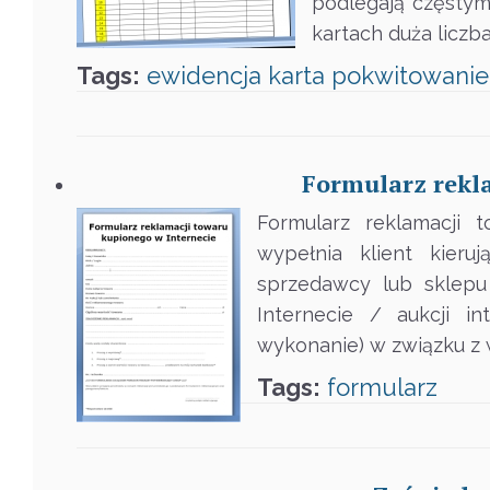
podlegają częstym
kartach duża liczb
Tags:
ewidencja
karta
pokwitowanie
Formularz rekl
Formularz reklamacji 
wypełnia klient kieru
sprzedawcy lub sklepu
Internecie / aukcji i
wykonanie) w związku z w
Tags:
formularz