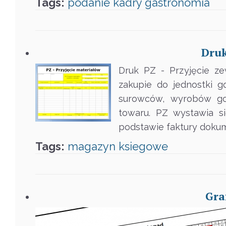
Tags:
podanie
kadry
gastronomia
Druk
Druk PZ - Przyjęcie z
zakupie do jednostki 
surowców, wyrobów got
towaru. PZ wystawia s
podstawie faktury doku
Tags:
magazyn
ksiegowe
Gra