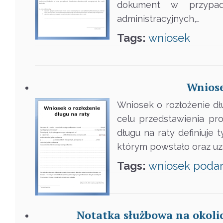
dokument w przypadk
administracyjnych,…
Tags:
wniosek
Wniose
Wniosek o rozłożenie d
celu przedstawienia pr
długu na raty definiuje 
którym powstało oraz uza
Tags:
wniosek
podan
Notatka służbowa na okol