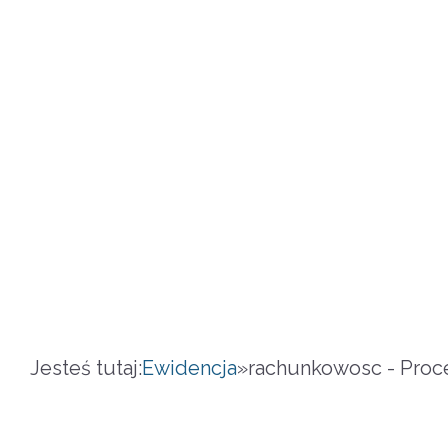
Jesteś tutaj:
Ewidencja
»
rachunkowosc - Proce