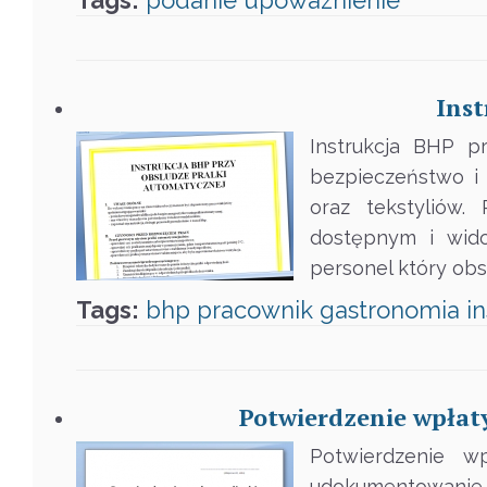
Tags:
podanie
upowaznienie
Inst
Instrukcja BHP p
bezpieczeństwo i 
oraz tekstyliów.
dostępnym i wido
personel który obs
Tags:
bhp
pracownik
gastronomia
i
Potwierdzenie wpłaty
Potwierdzenie wp
udokumentowanie za