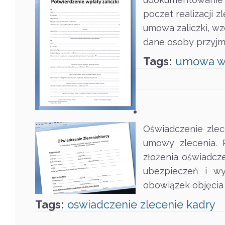
poczet realizacji z
umowa zaliczki, w
dane osoby przyjmu
Tags:
umowa
w
Oświadczenie zlec
umowy zlecenia. 
złożenia oświadcz
ubezpieczeń i w
obowiązek objęcia 
Tags:
oswiadczenie
zlecenie
kadry