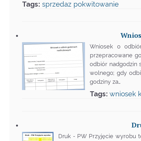
Tags:
sprzedaz
pokwitowanie
Wnios
Wniosek o odbiór
przepracowane go
odbiór nadgodzin s
wolnego; gdy odbi
godziny za…
Tags:
wniosek
Dr
Druk - PW Przyjęcie wyrobu