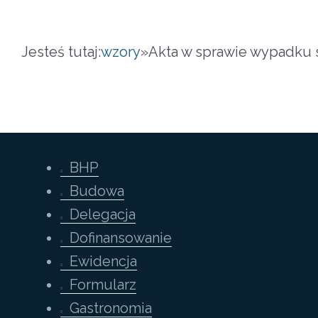
Jesteś tutaj:
wzory
»
Akta w sprawie wypadku 
BHP
Budowa
Delegacja
Dofinansowanie
Ewidencja
Formularz
Gastronomia