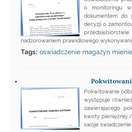
o monitoringu w
dokumentem do p
decyzji o zamontow
przedsiębiorstw
nadzorowaniem prawidłowego wykonywania 
Tags:
oswiadczenie
magazyn
mieni
Pokwitowanie
Pokwitowanie odbi
występuje równie
zawierającego po
kwoty pieniężnej /
swoje świadczenie 