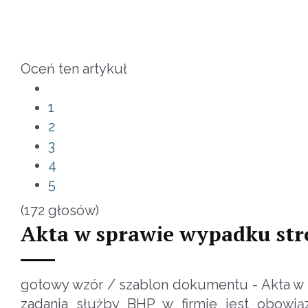
Oceń ten artykuł
1
2
3
4
5
(172 głosów)
Akta w sprawie wypadku str
gotowy wzór / szablon dokumentu - Akta w 
zadania służby BHP w firmie jest obowi