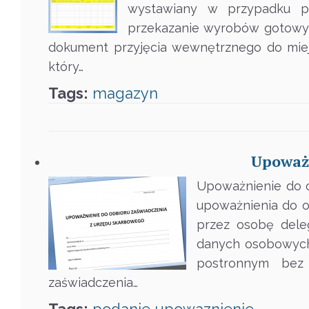
wystawiany w przypadku p
przekazanie wyrobów gotowyc
dokument przyjęcia wewnętrznego do miej
który…
Tags:
magazyn
Upoważ
Upoważnienie do 
upoważnienia do o
przez osobę dele
danych osobowych 
postronnym bez 
zaświadczenia…