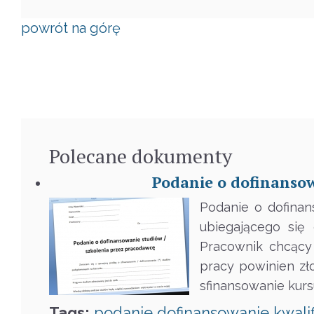
powrót na górę
Polecane
dokumenty
Podanie o dofinansow
Podanie o dofinan
ubiegającego się
Pracownik chcący
pracy powinien zł
sfinansowanie kurs
Tags:
podanie
dofinansowanie
kwali