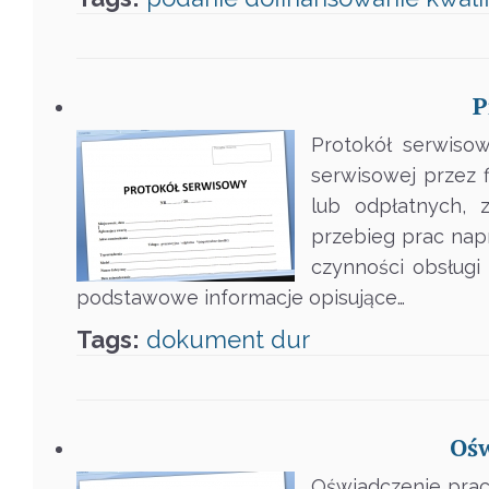
P
Protokół serwiso
serwisowej przez 
lub odpłatnych, 
przebieg prac nap
czynności obsługi
podstawowe informacje opisujące…
Tags:
dokument
dur
Ośw
Oświadczenie prac