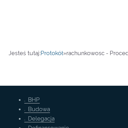
Jesteś tutaj:
Protokół
»
rachunkowosc - Proced
BHP
Budowa
Delegacja
Dofinansowanie