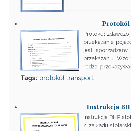
Protokół
Protokół zdawczo 
przekazanie pojaz
jest sporządzany
przekazaniu. Wzó
rodzaj przekazywan
Tags:
protokół
transport
Instrukcja BHP
Instrukcja BHP sto
/ zakładu stolarsk