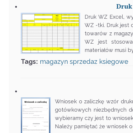
Druk
Druk WZ Excel, w
WZ -tki. Druk je
towarów z magazyn
WZ jest stosow
materiałów musi b
Tags:
magazyn
sprzedaz
ksiegowe
Wniosek o zaliczkę wzór druk
gotówkowych niezbędnych do
wybieramy czy jest to wniosek
Należy pamiętać że wniosek o 