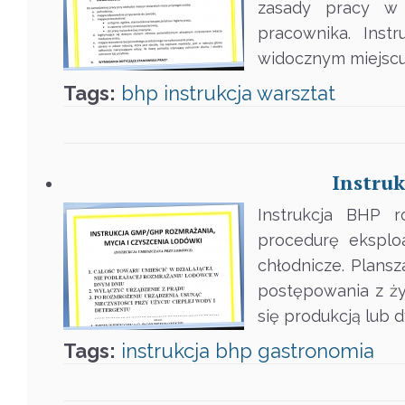
zasady pracy w 
pracownika. Inst
widocznym miejscu,
Tags:
bhp
instrukcja
warsztat
Instru
Instrukcja BHP r
procedurę eksploa
chłodnicze. Plans
postępowania z ży
się produkcją lub 
Tags:
instrukcja
bhp
gastronomia