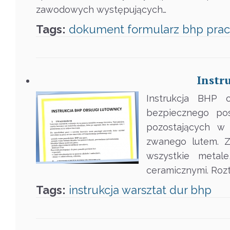
zawodowych występujących…
Tags:
dokument
formularz
bhp
pra
Instr
Instrukcja BHP o
bezpiecznego pos
pozostających w 
zwanego lutem. Z
wszystkie metal
ceramicznymi. Roz
Tags:
instrukcja
warsztat
dur
bhp