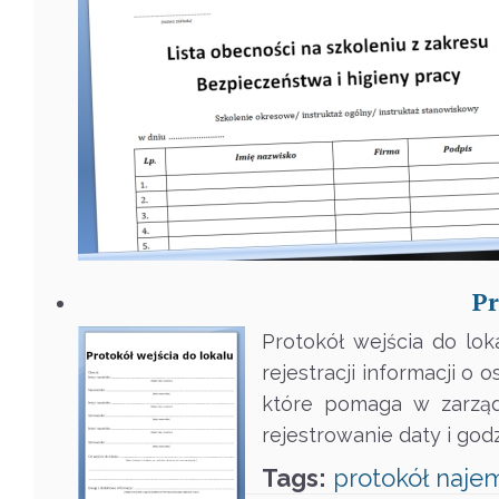
Pr
Protokół wejścia do lok
rejestracji informacji 
które pomaga w zarząd
rejestrowanie daty i god
Tags:
protokół
naje