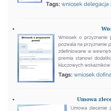
Tags:
wniosek
delegacja
Wni
Wniosek o przyznanie p
pozwala na przyznanie pr
zdefiniowane w wewnętr
premia stanowi dodatk
kluczowych wskaźników d
Tags:
wniosek
dofin
Umowa zlecen
Umowa zlecenie z