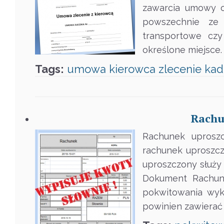
zawarcia umowy o
powszechnie ze
transportowe cz
określone miejsce
Tags:
umowa
kierowca
zlecenie
kad
Rachu
Rachunek uprosz
rachunek uproszczo
uproszczony służy
Dokument Rachune
pokwitowania wyk
powinien zawierać d