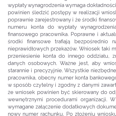
wypłaty wynagrodzenia wymaga dokładności 
powinien śledzić postępy w realizacji wni
poprawnie zarejestrowany i że środki finan
numeru konta do wypłaty wynagrodzeni
finansowego pracownika. Poprawne i aktua
środki finansowe trafiają bezpośrednio
nieprawidłowych przekazów. Wniosek taki mo
przeniesienie konta do innego oddziału, z
danych osobowych. Ważne jest, aby wnio
starannie i precyzyjnie. Wszystkie niezbędne
pracownika, obecny numer konta bankoweg
w sposób czytelny i zgodny z danymi zawar
że wniosek powinien być skierowany do odpo
wewnętrznymi procedurami organizacji. W
wymagane załączenie dodatkowych dokument
nowy numer rachunku. Po złożeniu wniosku