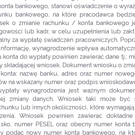
konta bankowego, stanowi oświadczenie o wyra
nku bankowego, na które pracodawca będzie
osek o zmianie rachunku / konta bankowego 
ęgowości lub kadr, w celu uzupełnienia lub zak
alny za wypłatę świadczeń pracowniczych. Popr
informację, wynagrodzenie wpływa automatycz
konta do wypłaty powinien zawierać dane tj.: m
soby składającej wniosek. Dokument wniosku o z
konta: nazwę banku, adres oraz numer noweg
ków na wskazany numer oraz podpis wnioskodaw
ypłaty wynagrodzenia jest ważnym dokumen
nej zmiany danych. Wniosek taki może być 
unku lub innych okoliczności, które wymagają a
zenia. Wniosek powinien zawierać dokładne 
zwisko, numer PESEL oraz obecny numer konta
leży podać nowy numer konta bankowego, na k