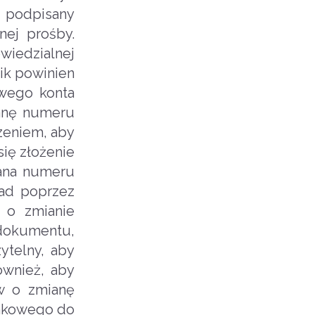
i podpisany
nej prośby.
wiedzialnej
ik powinien
owego konta
anę numeru
zeniem, aby
ię złożenie
iana numeru
ad poprzez
 o zmianie
dokumentu,
ytelny, aby
ównież, aby
ów o zmianę
ankowego do