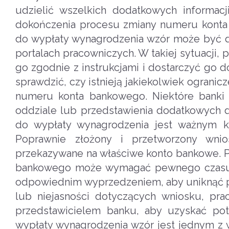
udzielić wszelkich dodatkowych inform
dokończenia procesu zmiany numeru kont
do wypłaty wynagrodzenia wzór może być d
portalach pracowniczych. W takiej sytuacji
go zgodnie z instrukcjami i dostarczyć go 
sprawdzić, czy istnieją jakiekolwiek ogran
numeru konta bankowego. Niektóre banki
oddziale lub przedstawienia dodatkowych
do wypłaty wynagrodzenia jest ważnym kr
Poprawnie złożony i przetworzony wnio
przekazywane na właściwe konto bankowe. 
bankowego może wymagać pewnego czasu na
odpowiednim wyprzedzeniem, aby uniknąć 
lub niejasności dotyczących wniosku, pr
przedstawicielem banku, aby uzyskać pot
wypłaty wynagrodzenia wzór jest jednym z 