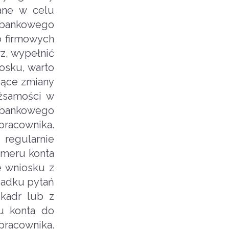
ane w celu
 bankowego
b firmowych
z, wypełnić
osku, warto
zące zmiany
żsamości w
 bankowego
racownika.
regularnie
umeru konta
e wniosku z
padku pytań
 kadr lub z
u konta do
pracownika.