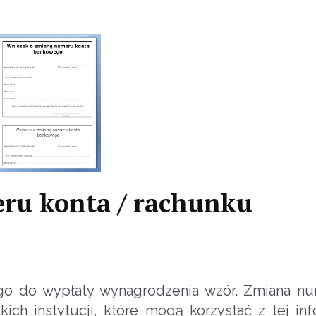
ru konta / rachunku
o do wypłaty wynagrodzenia wzór. Zmiana nu
 instytucji, które mogą korzystać z tej info