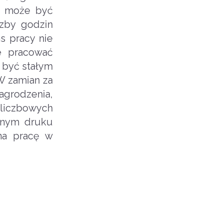
e może być
czby godzin
s pracy nie
e pracować
 być stałym
W zamian za
grodzenia,
dliczbowych
dnym druku
na pracę w