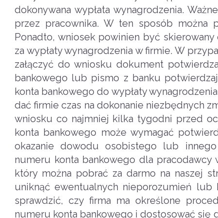
dokonywana wypłata wynagrodzenia. Ważne 
przez pracownika. W ten sposób można po
Ponadto, wniosek powinien być skierowany
za wypłaty wynagrodzenia w firmie. W przy
załączyć do wniosku dokument potwierdzaj
bankowego lub pismo z banku potwierdza
konta bankowego do wypłaty wynagrodzenia
dać firmie czas na dokonanie niezbędnych z
wniosku co najmniej kilka tygodni przed o
konta bankowego może wymagać potwierdze
okazanie dowodu osobistego lub innego 
numeru konta bankowego dla pracodawcy 
który można pobrać za darmo na naszej str
uniknąć ewentualnych nieporozumień lub b
sprawdzić, czy firma ma określone proce
numeru konta bankowego i dostosować się d