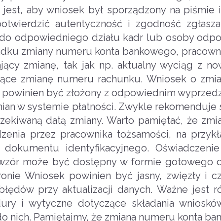
jest, aby wniosek był sporządzony na piśmie 
twierdzić autentyczność i zgodność zgłasza
 do odpowiedniego działu kadr lub osoby odpo
padku zmiany numeru konta bankowego, pracown
ący zmianę, tak jak np. aktualny wyciąg z n
jące zmianę numeru rachunku. Wniosek o zmi
 powinien być złożony z odpowiednim wyprzed
mian w systemie płatności. Zwykle rekomenduje s
czekiwaną datą zmiany. Warto pamiętać, że zm
nia przez pracownika tożsamości, na przykł
dokumentu identyfikacyjnego. Oświadczenie
wzór może być dostępny w formie gotowego 
onie Wniosek powinien być jasny, zwięzły i cz
łędów przy aktualizacji danych. Ważne jest r
dury i wytyczne dotyczące składania wniosk
o nich. Pamiętajmy, że zmiana numeru konta b