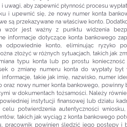
i uwagi, aby zapewnić płynność procesu wypłat
osku i upewnić się, że nowy numer konta banko
sowe są przekazywane na właściwe konto. Dodatk
a wzór jest ważny z punktu widzenia bezp
lne informacje dotyczące konta bankowego zap
 na odpowiednie konto, eliminując ryzyko p
żna złożyć w różnych sytuacjach, takich jak zm
miana typu konta lub po prostu konieczność a
sek o zmianę numeru konta do wypłaty był 
 informacje, takie jak imię, nazwisko, numer ide
o oraz nowy numer konta bankowego, powinny
tymi w dokumentach tożsamości. Należy równie
wiedniej instytucji finansowej lub działu kadr
 celu potwierdzenia autentyczności wniosku
ów, takich jak wyciąg z konta bankowego pot
, pracownik powinien śledzić jego postępy i