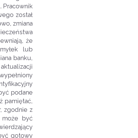
. Pracownik
wego został
owo, zmiana
ieczeństwa
ewniają, że
omyłek lub
iana banku,
ktualizacji
wypełniony
ntyfikacyjny
 być podane
ż pamiętać,
, zgodnie z
, może być
wierdzający
 być gotowy