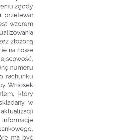
żeniu zgody
 przelewał
jest wzorem
tualizowania
zez złożoną
nie na nowe
iejscowość,
mianę numeru
o rachunku
cy. Wniosek
tem, który
składany w
ktualizacji
informacje
 bankowego,
tóre ma być