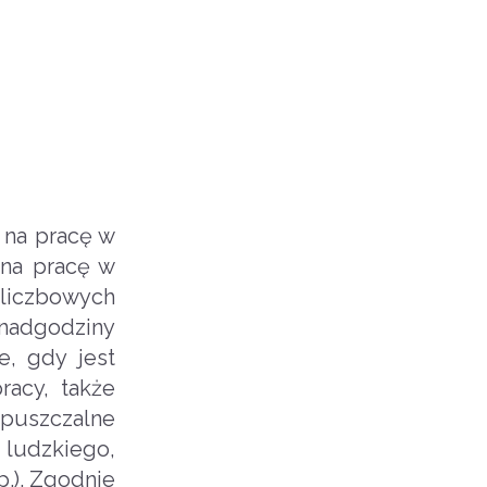
 na pracę w
 na pracę w
dliczbowych
 nadgodziny
e, gdy jest
acy, także
opuszczalne
 ludzkiego,
p.). Zgodnie