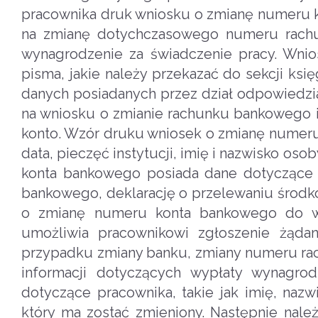
pracownika druk wniosku o zmianę numeru 
na zmianę dotychczasowego numeru rachu
wynagrodzenie za świadczenie pracy. Wni
pisma, jakie należy przekazać do sekcji ksi
danych posiadanych przez dział odpowiedzi
na wniosku o zmianie rachunku bankowego 
konto. Wzór druku wniosek o zmianę numeru 
data, pieczęć instytucji, imię i nazwisko o
konta bankowego posiada dane dotyczące 
bankowego, deklarację o przelewaniu środ
o zmianę numeru konta bankowego do w
umożliwia pracownikowi zgłoszenie żąda
przypadku zmiany banku, zmiany numeru rach
informacji dotyczących wypłaty wynagrod
dotyczące pracownika, takie jak imię, na
który ma zostać zmieniony. Następnie na