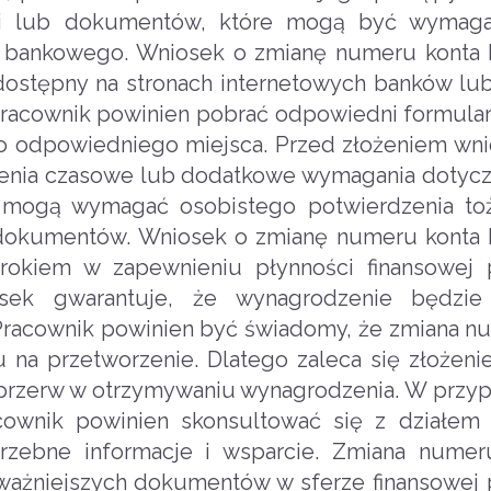
acji lub dokumentów, które mogą być wymag
a bankowego. Wniosek o zmianę numeru konta
ostępny na stronach internetowych banków lu
, pracownik powinien pobrać odpowiedni formular
do odpowiedniego miejsca. Przed złożeniem wni
iczenia czasowe lub dodatkowe wymagania dotyc
 mogą wymagać osobistego potwierdzenia to
 dokumentów. Wniosek o zmianę numeru konta
okiem w zapewnieniu płynności finansowej p
sek gwarantuje, że wynagrodzenie będzie 
Pracownik powinien być świadomy, że zmiana n
 przetworzenie. Dlatego zaleca się złożeni
przerw w otrzymywaniu wynagrodzenia. W przy
acownik powinien skonsultować się z działem
rzebne informacje i wsparcie. Zmiana numer
ważniejszych dokumentów w sferze finansowej 