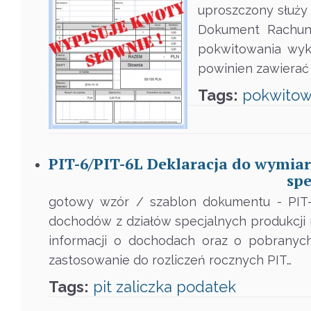
uproszczony służy
Dokument Rachune
pokwitowania wyk
powinien zawierać d
Tags:
pokwitow
PIT-6/PIT-6L Deklaracja do wymia
spe
gotowy wzór / szablon dokumentu - PIT-
dochodów z działów specjalnych produkcji 
informacji o dochodach oraz o pobranyc
zastosowanie do rozliczeń rocznych PIT…
Tags:
pit
zaliczka
podatek