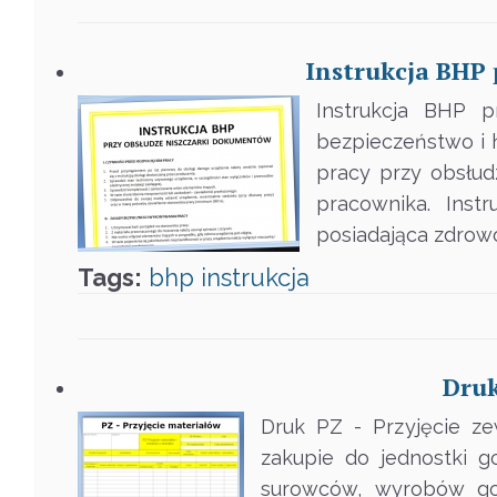
Instrukcja BHP
Instrukcja BHP 
bezpieczeństwo i h
pracy przy obsłu
pracownika. Inst
posiadająca zdrow
Tags:
bhp
instrukcja
Druk
Druk PZ - Przyjęcie z
zakupie do jednostki 
surowców, wyrobów got