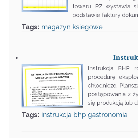
towaru. PZ wystawia s
podstawie faktury doku
Tags:
magazyn
ksiegowe
Instru
Instrukcja BHP r
procedurę eksploa
chłodnicze. Plans
postępowania z ży
się produkcją lub 
Tags:
instrukcja
bhp
gastronomia