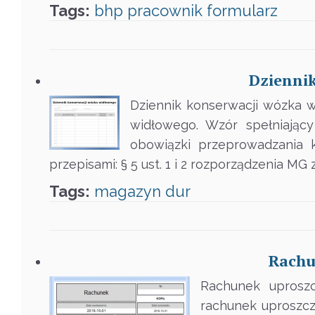
Tags:
bhp
pracownik
formularz
Dziennik
Dziennik konserwacji wózka w
widłowego. Wzór spełniając
obowiązki przeprowadzania k
przepisami: § 5 ust. 1 i 2 rozporządzenia MG 
Tags:
magazyn
dur
Rachu
Rachunek uprosz
rachunek uproszczo