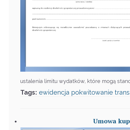
ustalenia limitu wydatków, które mogą stan
Tags:
ewidencja
pokwitowanie
trans
Umowa kupn