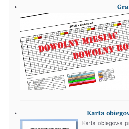
Gra
Karta obiego
Karta obiegowa p