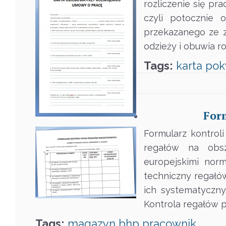
rozliczenie się p
czyli potocznie 
przekazanego ze z
odzieży i obuwia r
Tags:
karta
pok
For
Formularz kontro
regałów na obsz
europejskimi no
techniczny regał
ich systematyczny
Kontrola regałów 
Tags:
magazyn
bhp
pracownik