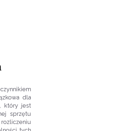
m
 czynnikiem
ązkowa dla
 który jest
nej sprzętu
rozliczeniu
lności tych