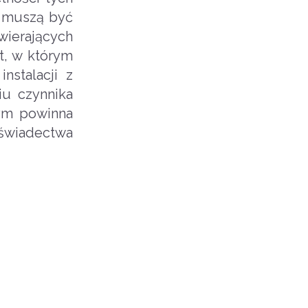
e muszą być
wierających
t, w którym
nstalacji z
iu czynnika
zym powinna
 świadectwa