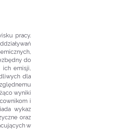
isku pracy.
oddziaływań
emicznych,
niezbędny do
ich emisji,
dliwych dla
względnemu
żąco wyniki
acownikom i
iada wykaz
zyczne oraz
acujących w