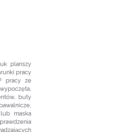
uk planszy
runki pracy
P pracy ze
 wypoczęta,
entów, buty
spawalnicze,
 lub maska
sprawdzenia
wadzających