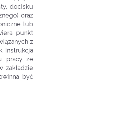
ty, docisku
znego) oraz
oniczne lub
iera punkt
wiązanych z
 Instrukcja
u pracy ze
w zakładzie
powinna być