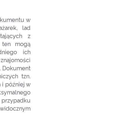
dokumentu w
ażarek, lad
tających z
t ten mogą
dniego ich
 znajomości
a. Dokument
iczych tzn.
i później w
aksymalnego
 przypadku
w widocznym