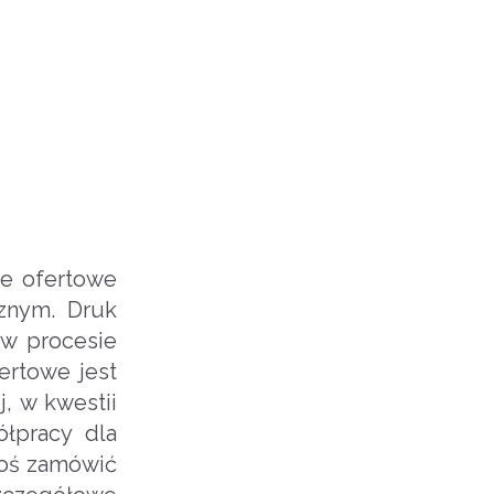
ie ofertowe
cznym. Druk
 w procesie
ertowe jest
, w kwestii
ółpracy dla
coś zamówić