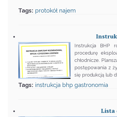
Tags:
protokół
najem
Instru
Instrukcja BHP r
procedurę eksploa
chłodnicze. Plans
postępowania z ży
się produkcją lub 
Tags:
instrukcja
bhp
gastronomia
Lista