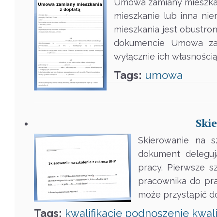
Umowa zamiany mieszkan
mieszkanie lub inna n
mieszkania jest obustr
dokumencie Umowa zami
wyłącznie ich własnością,
Tags:
umowa
Ski
Skierowanie na s
dokument deleguj
pracy. Pierwsze 
pracownika do pr
może przystąpić d
Tags:
kwalifikacje
podnoszenie kwalif