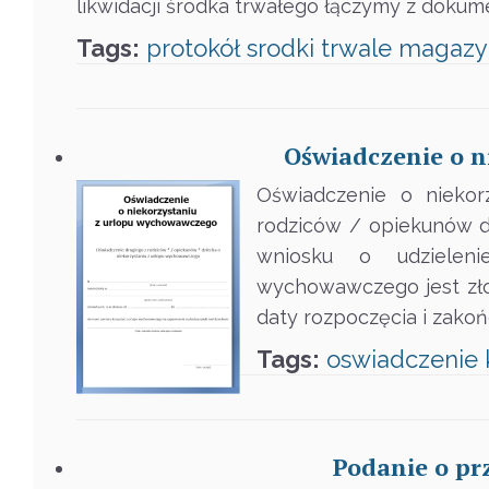
likwidacji środka trwałego łączymy z doku
Tags:
protokół
srodki trwale
magazy
Oświadczenie o 
Oświadczenie o niekor
rodziców / opiekunów d
wniosku o udzielen
wychowawczego jest zło
daty rozpoczęcia i zak
Tags:
oswiadczenie
Podanie o pr