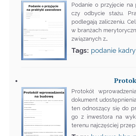
Podanie o przyjęcie na 
czy odbycie stażu. Pr
podlegają zaliczeniu. Ce
w branżach merytoryczn
związanych z…
Tags:
podanie
kadry
Proto
Protokół wprowadzen
dokument udostępnienia,
ten odnoszący się do p
go z inwestora na wyk
terenu najczęściej prze