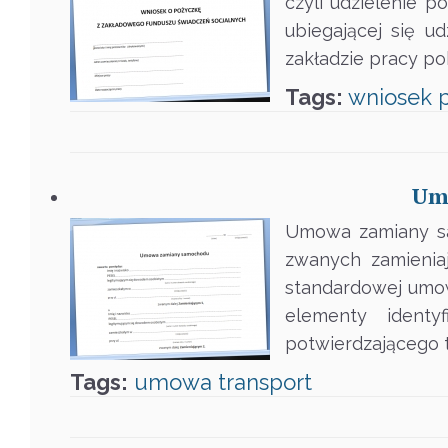
czyli udzielenie 
ubiegającej się u
zakładzie pracy po
Tags:
wniosek
Um
Umowa zamiany sa
zwanych zamieniaj
standardowej umo
elementy identy
potwierdzającego t
Tags:
umowa
transport