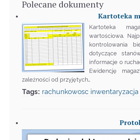
Polecane
dokumenty
Kartoteka m
Kartoteka mag
wartościowa. Naj
kontrolowania b
dotyczące stanó
informacje o ruch
Ewidencję magaz
zależności od przyjętych…
Tags:
rachunkowosc
inwentaryzacja
Proto