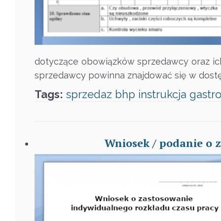
dotyczące obowiązków sprzedawcy oraz ich
sprzedawcy powinna znajdować się w dos
Tags:
sprzedaz
bhp
instrukcja
gastr
Wniosek / podanie o 