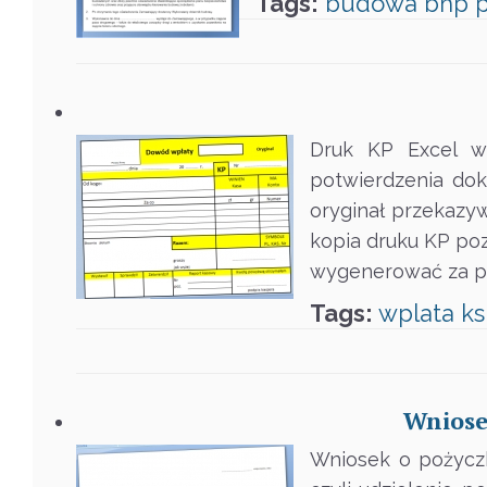
Tags:
budowa
bhp
p
Druk KP Excel w
potwierdzenia do
oryginał przekazyw
kopia druku KP po
wygenerować za 
Tags:
wplata
k
Wniose
Wniosek o pożyczk