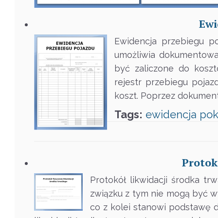
Ewi
Ewidencja przebiegu po
umożliwia dokumentow
być zaliczone do koszt
rejestr przebiegu pojaz
koszt. Poprzez dokument
Tags:
ewidencja
pok
Protok
Protokół likwidacji środka tr
związku z tym nie mogą być w
co z kolei stanowi podstawę do