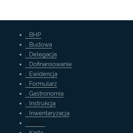
BHP
Budowa
Delegacja
Dofinansowanie
Ewidencja
Formularz
Gastronomia
Instrukcja
Inwentaryzacja
Kadry
Karta