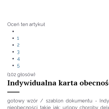
Oceń ten artykuł
1
2
3
4
5
(102 głosów)
Indywidualna karta obecnośc
gotowy wzór / szablon dokumentu - Indyw
nieobecności takie jak: urlopy choroby del