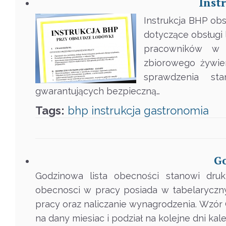
Inst
Instrukcja BHP ob
dotyczące obsługi
pracowników w k
zbiorowego żywien
sprawdzenia st
gwarantujących bezpieczną…
Tags:
bhp
instrukcja
gastronomia
Go
Godzinowa lista obecności stanowi dru
obecnosci w pracy posiada w tabelaryczny
pracy oraz naliczanie wynagrodzenia. Wzór
na dany miesiac i podział na kolejne dni ka