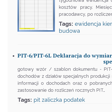
tygodniowa ewidencja c
kosztów pracy. Miesię
pracodawcy, po rozliczen
Tags:
ewidencja
kie
budowa
PIT-6/PIT-6L Deklaracja do wymia
spe
gotowy wzór / szablon dokumentu - PIT-
dochodów z działów specjalnych produkcji 
informacji o dochodach oraz o pobranyc
zastosowanie do rozliczeń rocznych PIT…
Tags:
pit
zaliczka
podatek