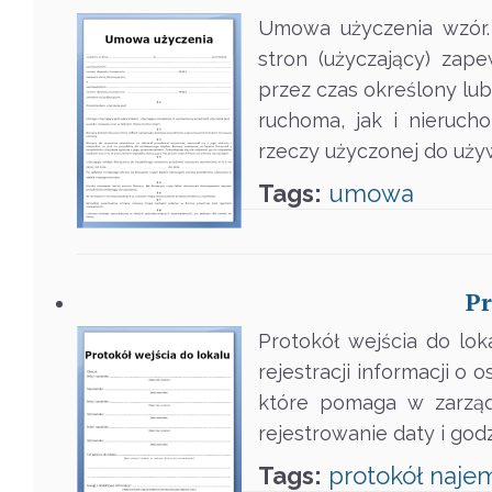
Umowa użyczenia wzór. 
stron (użyczający) zap
przez czas określony l
ruchoma, jak i nieruch
rzeczy użyczonej do uży
Tags:
umowa
Pr
Protokół wejścia do lok
rejestracji informacji 
które pomaga w zarząd
rejestrowanie daty i god
Tags:
protokół
naje