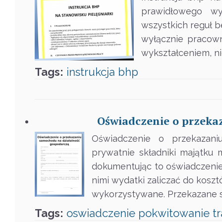
prawidłowego wy
wszystkich reguł 
wyłącznie pracown
wykształceniem, n
Tags:
instrukcja
bhp
Oświadczenie o przeka
Oświadczenie o przekazani
prywatnie składniki majątku
dokumentując to oświadczenie
nimi wydatki zaliczać do koszt
wykorzystywane. Przekazane s
Tags:
oswiadczenie
pokwitowanie
t