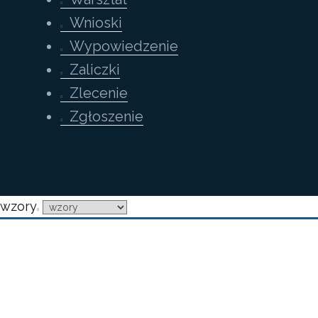
Wnioski
Wypowiedzenie
Zaliczki
Zlecenie
Zgłoszenie
wzory