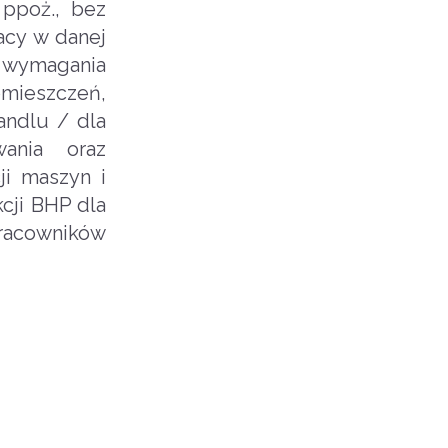
 ppoż., bez
acy w danej
 wymagania
mieszczeń,
andlu / dla
ania oraz
ji maszyn i
cji BHP dla
racowników