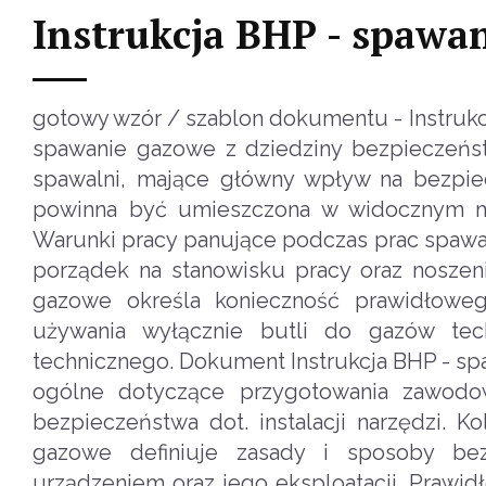
Instrukcja BHP - spawa
gotowy wzór / szablon dokumentu - Instruk
spawanie gazowe z dziedziny bezpieczeństw
spawalni, mające główny wpływ na bezpie
powinna być umieszczona w widocznym mie
Warunki pracy panujące podczas prac spawa
porządek na stanowisku pracy oraz noszeni
gazowe określa konieczność prawidłowe
używania wyłącznie butli do gazów tec
technicznego. Dokument Instrukcja BHP - sp
ogólne dotyczące przygotowania zawod
bezpieczeństwa dot. instalacji narzędzi. K
gazowe definiuje zasady i sposoby be
urządzeniem oraz jego eksploatacji. Prawid