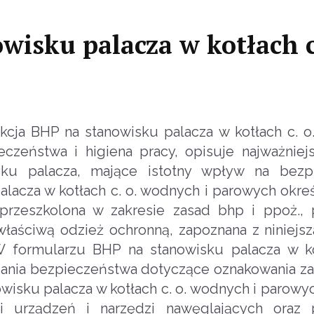
wisku palacza w kotłach c
cja BHP na stanowisku palacza w kotłach c. o
zeństwa i higiena pracy, opisuje najważniej
sku palacza, mające istotny wpływ na bezp
acza w kotłach c. o. wodnych i parowych określ
rzeszkolona w zakresie zasad bhp i ppoż., 
aściwą odzież ochronną, zapoznana z niniejszą
 formularzu BHP na stanowisku palacza w ko
ania bezpieczeństwa dotyczące oznakowania z
owisku palacza w kotłach c. o. wodnych i parowy
i urządzeń i narzędzi nawęglających oraz 