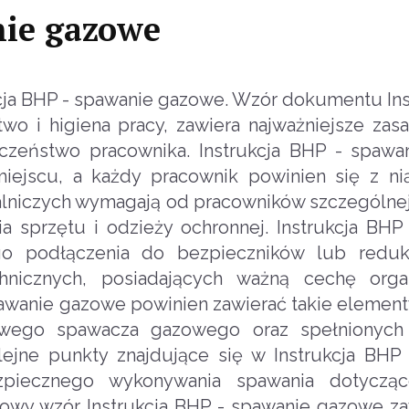
nie gazowe
cja BHP - spawanie gazowe. Wzór dokumentu Ins
o i higiena pracy, zawiera najważniejsze zas
czeństwo pracownika. Instrukcja BHP - spaw
jscu, a każdy pracownik powinien się z nią
lniczych wymagają od pracowników szczególnej
a sprzętu i odzieży ochronnej. Instrukcja BHP
go podłączenia do bezpieczników lub reduk
hnicznych, posiadających ważną cechę org
awanie gazowe powinien zawierać takie elementy
owego spawacza gazowego oraz spełnionych
olejne punkty znajdujące się w Instrukcja BHP
zpiecznego wykonywania spawania dotyczą
łowy wzór Instrukcja BHP - spawanie gazowe za