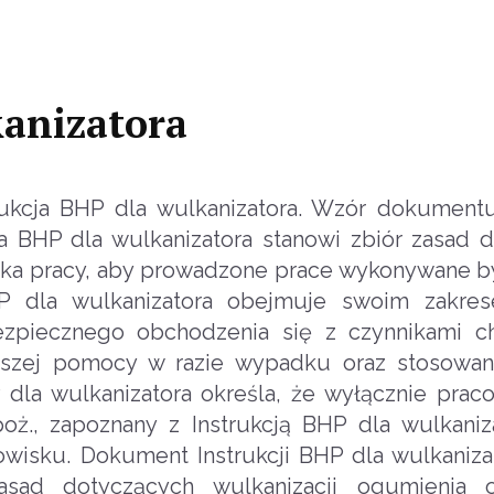
kanizatora
ukcja BHP dla wulkanizatora. Wzór dokument
cja BHP dla wulkanizatora stanowi zbiór zasad 
ka pracy, aby prowadzone prace wykonywane b
HP dla wulkanizatora obejmuje swoim zakre
ezpiecznego obchodzenia się z czynnikami c
erwszej pomocy w razie wypadku oraz stosowa
 dla wulkanizatora określa, że wyłącznie praco
oż., zapoznany z Instrukcją BHP dla wulkani
isku. Dokument Instrukcji BHP dla wulkaniza
asad dotyczących wulkanizacji ogumienia o