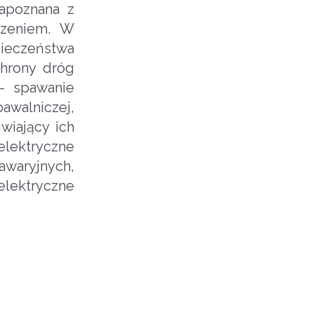
apoznana z
dzeniem. W
pieczeństwa
hrony dróg
 - spawanie
walniczej,
wiający ich
lektryczne
awaryjnych,
elektryczne