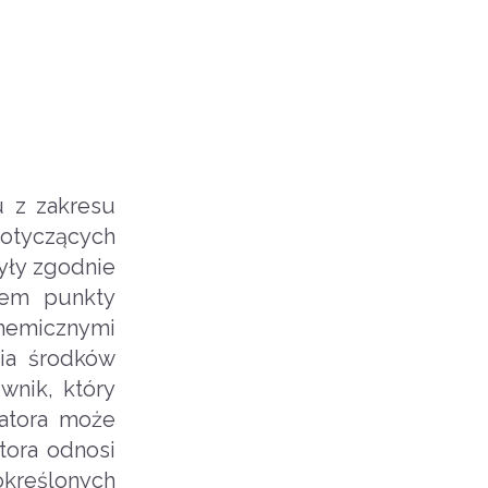
u z zakresu
dotyczących
yły zgodnie
sem punkty
hemicznymi
nia środków
wnik, który
zatora może
tora odnosi
kreślonych