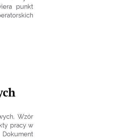
wiera punkt
eratorskich
ych
wych. Wzór
kty pracy w
. Dokument