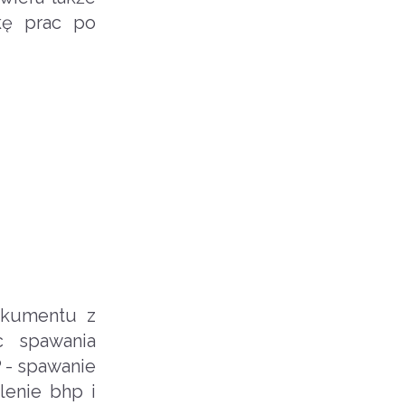
kę prac po
okumentu z
c spawania
 - spawanie
lenie bhp i