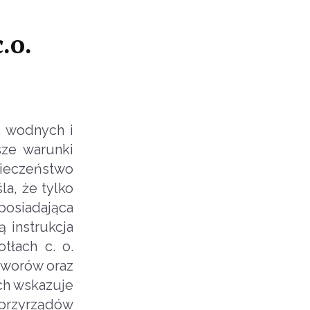
.o.
. wodnych i
sze warunki
ieczeństwo
a, że tylko
posiadająca
 instrukcja
tłach c. o.
aworów oraz
ch wskazuje
przyrządów