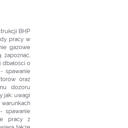
trukcji BHP
ady pracy w
anie gazowe
 zapoznać.
 dbałości o
 - spawanie
torów oraz
anu dozoru
 jak: uwagi
 warunkach
 - spawanie
ce pracy z
wiera także