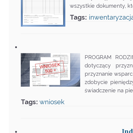
wszystkie dokumenty, kt
Tags:
inwentaryzacj
PROGRAM RODZINA 
dotyczący przyz
przyznanie wsparci
zdobycie pieniędz
świadczenie na pi
Tags:
wniosek
Ind