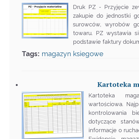
Druk PZ - Przyjęcie z
zakupie do jednostki 
surowców, wyrobów got
towaru. PZ wystawia s
podstawie faktury doku
Tags:
magazyn
ksiegowe
Kartoteka m
Kartoteka mag
wartościowa. Naj
kontrolowania b
dotyczące stanó
informacje o ruch
Ewidencję magaz