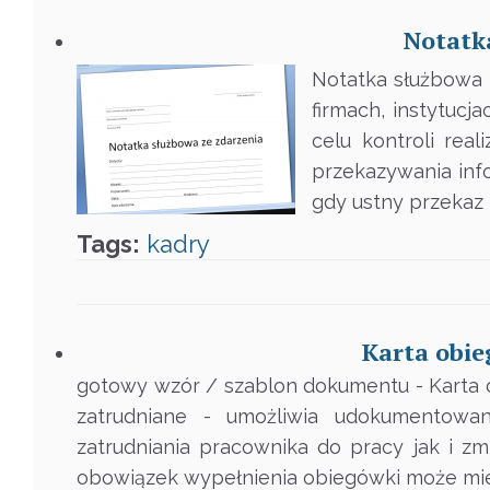
Notatk
Notatka służbowa
firmach, instytuc
celu kontroli rea
przekazywania inf
gdy ustny przekaz 
Tags:
kadry
Karta obie
gotowy wzór / szablon dokumentu - Karta 
zatrudniane - umożliwia udokumentowa
zatrudniania pracownika do pracy jak i z
obowiązek wypełnienia obiegówki może mie