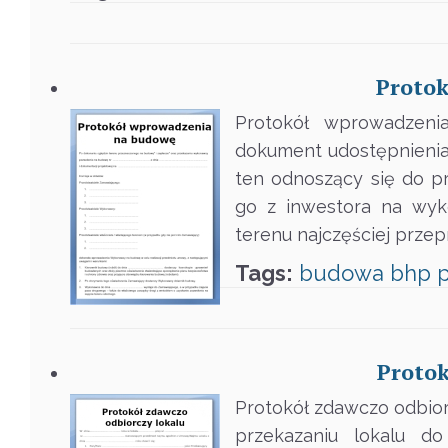
Proto
Protokół wprowadzen
dokument udostępnienia,
ten odnoszący się do p
go z inwestora na wyk
terenu najczęściej prze
Tags:
budowa
bhp
p
Protok
Protokół zdawczo odbior
przekazaniu lokalu d