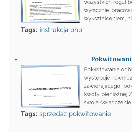
wszystkich reguł 
wyłącznie pracown
wykształceniem, n
Tags:
instrukcja
bhp
Pokwitowanie
Pokwitowanie odbi
występuje równie
zawierającego po
kwoty pieniężnej /
swoje świadczenie 
Tags:
sprzedaz
pokwitowanie