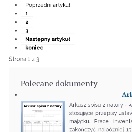
Poprzedni artykuł
1
2
3
Następny artykuł
koniec
Strona 1 z 3
Polecane
dokumenty
Ark
Arkusz spisu z natury -
stosujące przepisy ust
majątku. Prace inwent
zakończyć najpóźniej 1