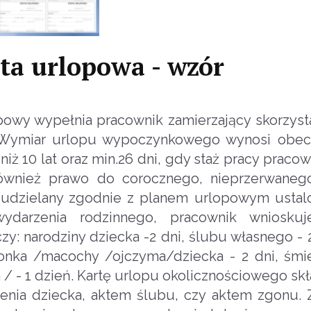
ta urlopowa - wzór
owy wypełnia pracownik zamierzający skorzyst
Wymiar urlopu wypoczynkowego wynosi obecn
niż 10 lat oraz min.26 dni, gdy staż pracy praco
również prawo do corocznego, nieprzerwaneg
t udzielany zgodnie z planem urlopowym usta
wydarzenia rodzinnego, pracownik wniosku
czy: narodziny dziecka -2 dni, ślubu własnego - 
żonka /macochy /ojczyma/dziecka - 2 dni, śmie
ka / - 1 dzień. Kartę urlopu okolicznościowego s
ia dziecka, aktem ślubu, czy aktem zgonu. 