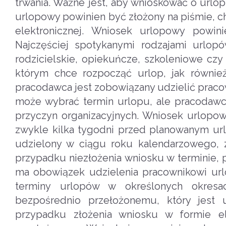
trwania. Ważne jest, aby wnioskować o urlo
urlopowy powinien być złożony na piśmie, c
elektronicznej. Wniosek urlopowy powin
Najczęściej spotykanymi rodzajami urlop
rodzicielskie, opiekuńcze, szkoleniowe cz
którym chce rozpocząć urlop, jak równi
pracodawca jest zobowiązany udzielić prac
może wybrać termin urlopu, ale pracoda
przyczyn organizacyjnych. Wniosek urlop
zwykle kilka tygodni przed planowanym ur
udzielony w ciągu roku kalendarzowego,
przypadku niezłożenia wniosku w terminie
ma obowiązek udzielenia pracownikowi ur
terminy urlopów w określonych okresa
bezpośrednio przełożonemu, który jest
przypadku złożenia wniosku w formie el