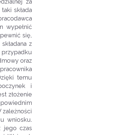
zialnej za
taki składa
 pracodawca
n wypełnić
upewnić się,
 składana z
W przypadku
odmowy oraz
 pracownika
Dzięki temu
poczynek i
st złożenie
dpowiednim
 zależności
u wniosku.
 jego czas