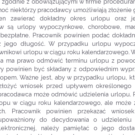
p zgodnie z obowiązującymi w firmie procedura
hoć niektórzy pracodawcy umożliwiają złożenie 
ien zawierać dokładny okres urlopu oraz je
ów są urlopy wypoczynkowe, chorobowe, maci
y bezpłatne. Pracownik powinien podać dokładn
eż jego długość. W przypadku urlopu wypoc
ownikowi urlopu w ciągu roku kalendarzowego. 
wca ma prawo odmówić terminu urlopu z powo
owy powinien być składany z odpowiednim wyp
lopem. Ważne jest, aby w przypadku urlopu, k
 złożyć wniosek przed upływem określonego 
, pracodawca może odmówić udzielenia urlopu.
lopu w ciągu roku kalendarzowego, ale może
ch. Pracownik powinien przekazać wniose
 upoważniony do decydowania o udzieleniu
ektronicznej, należy pamiętać o jego dosta