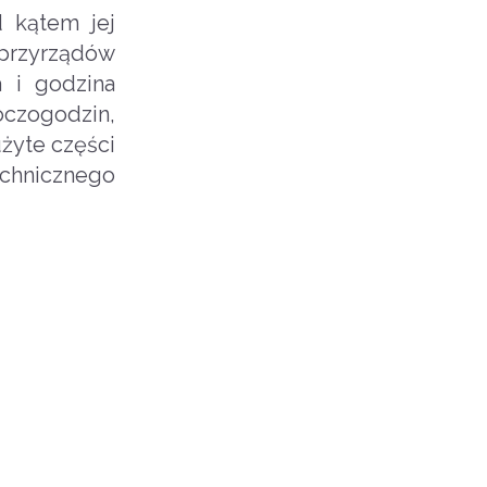
 kątem jej
przyrządów
a i godzina
oczogodzin,
użyte części
chnicznego