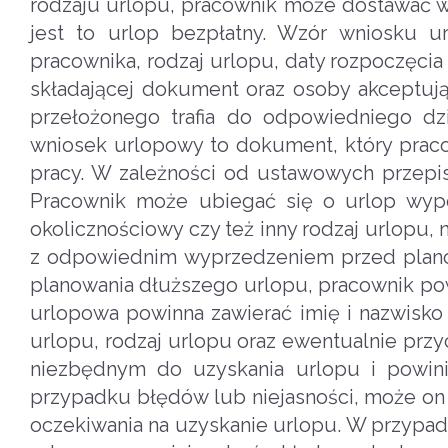
rodzaju urlopu, pracownik może dostawać w
jest to urlop bezpłatny. Wzór wniosku u
pracownika, rodzaj urlopu, daty rozpoczęcia
składającej dokument oraz osoby akceptują
przełożonego trafia do odpowiedniego dzia
wniosek urlopowy to dokument, który prac
pracy. W zależności od ustawowych przepi
Pracownik może ubiegać się o urlop wypo
okolicznościowy czy też inny rodzaj urlopu
z odpowiednim wyprzedzeniem przed plano
planowania dłuższego urlopu, pracownik pow
urlopowa powinna zawierać imię i nazwisko
urlopu, rodzaj urlopu oraz ewentualnie prz
niezbędnym do uzyskania urlopu i powin
przypadku błędów lub niejasności, może on
oczekiwania na uzyskanie urlopu. W przypa