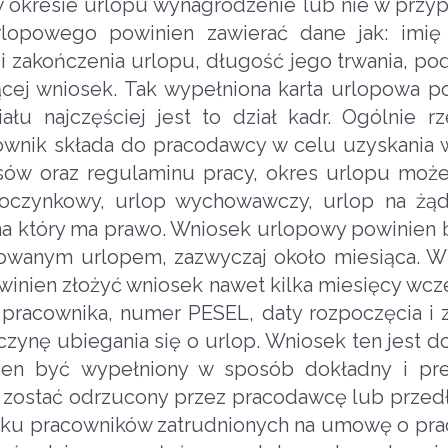
 okresie urlopu wynagrodzenie lub nie w przy
rlopowego powinien zawierać dane jak: imię
 i zakończenia urlopu, długość jego trwania, p
cej wniosek. Tak wypełniona karta urlopowa po
łu najczęściej jest to dział kadr. Ogólnie r
ownik składa do pracodawcy w celu uzyskania
sów oraz regulaminu pracy, okres urlopu może
czynkowy, urlop wychowawczy, urlop na żąda
, na który ma prawo. Wniosek urlopowy powinien 
wanym urlopem, zazwyczaj około miesiąca. W
inien złożyć wniosek nawet kilka miesięcy wcześ
 pracownika, numer PESEL, daty rozpoczęcia i 
yczynę ubiegania się o urlop. Wniosek ten jest
ien być wypełniony w sposób dokładny i pre
 zostać odrzucony przez pracodawcę lub przed
dku pracowników zatrudnionych na umowę o pra