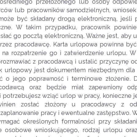
ośredniego przełożonego lub osoby odpowied
ców lub pracowników samodzielnych, wniosek 
oże być składany drogą elektroniczną, jeśli
czne. W takim przypadku, pracownik powinie
słać go pocztą elektroniczną. Ważne jest, aby 
przez pracodawcę. Karta urlopowa powinna być
na rozpatrzenie go i zatwierdzenie urlopu. 
orozmawiać z pracodawcą i ustalić przyczynę 
sek urlopowy jest dokumentem niezbędnym dla
ać o jego poprawność i terminowe złożenie. 
acodawcą oraz będzie miał zapewniony od
 potrzebujesz wziąć urlop w pracy, konieczne je
winien zostać złożony u pracodawcy z o
aplanowanie pracy i ewentualne zastępstwo. W
gać określonych formalności przy składani
 osobowe wnioskującego, rodzaj urlopu oraz