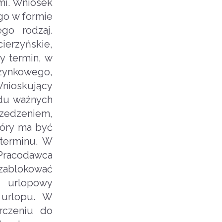
mi. Wniosek
go w formie
go rodzaj.
erzyńskie,
y termin, w
zynkowego,
Wnioskujący
du ważnych
rzedzeniem,
tóry ma być
terminu. W
 Pracodawca
 zablokować
k urlopowy
 urlopu. W
rczeniu do