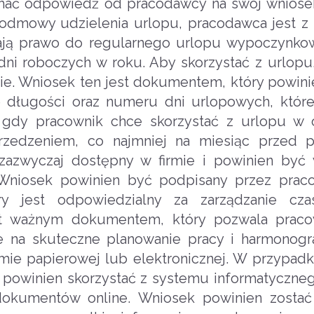
ymać odpowiedź od pracodawcy na swój wnios
dmowy udzielenia urlopu, pracodawca jest z
 mają prawo do regularnego urlopu wypoczynko
dni roboczych w roku. Aby skorzystać z urlopu
ie. Wniosek ten jest dokumentem, który powini
o długości oraz numeru dni urlopowych, któr
 gdy pracownik chce skorzystać z urlopu w 
przedzeniem, co najmniej na miesiąc przed 
azwyczaj dostępny w firmie i powinien być 
Wniosek powinien być podpisany przez praco
ry jest odpowiedzialny za zarządzanie cz
est ważnym dokumentem, który pozwala praco
mie na skuteczne planowanie pracy i harmonog
ie papierowej lub elektronicznej. W przypadk
 powinien skorzystać z systemu informatyczneg
e dokumentów online. Wniosek powinien zosta