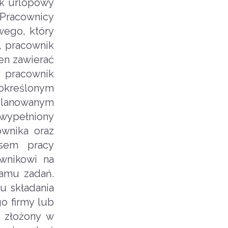
ek urlopowy
 Pracownicy
wego, który
, pracownik
en zawierać
e pracownik
określonym
planowanym
wypełniony
wnika oraz
asem pracy
wnikowi na
ramu zadań.
u składania
o firmy lub
ć złożony w