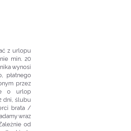
ać z urlopu
ie min. 20
wnika wynosi
o, płatnego
lonym przez
je o urlop
2 dni, ślubu
rci brata /
kładamy wraz
Zależnie od