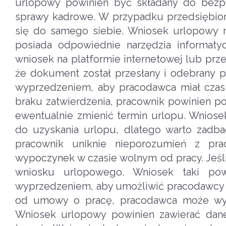
urlopowy powinien być składany do bezp
sprawy kadrowe. W przypadku przedsiębior
się do samego siebie. Wniosek urlopowy m
posiada odpowiednie narzędzia informaty
wniosek na platformie internetowej lub prze
że dokument został przesłany i odebrany 
wyprzedzeniem, aby pracodawca miał czas 
braku zatwierdzenia, pracownik powinien p
ewentualnie zmienić termin urlopu. Wnio
do uzyskania urlopu, dlatego warto zadb
pracownik uniknie nieporozumień z pr
wypoczynek w czasie wolnym od pracy. Jeśli
wniosku urlopowego. Wniosek taki po
wyprzedzeniem, aby umożliwić pracodawcy z
od umowy o pracę, pracodawca może wyma
Wniosek urlopowy powinien zawierać dane