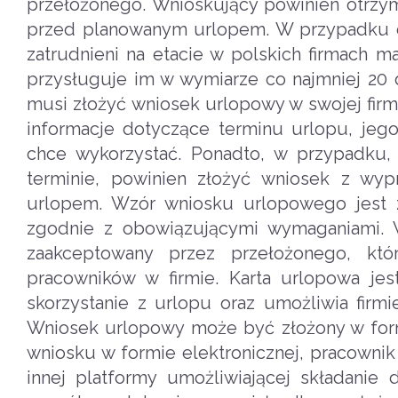
przełożonego. Wnioskujący powinien otrz
przed planowanym urlopem. W przypadku o
zatrudnieni na etacie w polskich firmach
przysługuje im w wymiarze co najmniej 20 
musi złożyć wniosek urlopowy w swojej firm
informacje dotyczące terminu urlopu, jeg
chce wykorzystać. Ponadto, w przypadku,
terminie, powinien złożyć wniosek z wy
urlopem. Wzór wniosku urlopowego jest z
zgodnie z obowiązującymi wymaganiami. 
zaakceptowany przez przełożonego, któ
pracowników w firmie. Karta urlopowa j
skorzystanie z urlopu oraz umożliwia fir
Wniosek urlopowy może być złożony w form
wniosku w formie elektronicznej, pracownik
innej platformy umożliwiającej składani