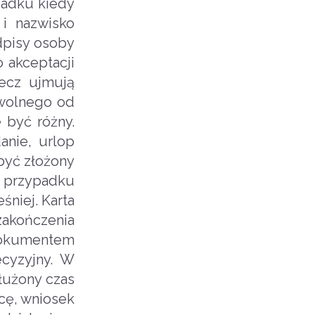
padku kiedy
 i nazwisko
odpisy osoby
 akceptacji
zecz ujmują
 wolnego od
 być różny.
nie, urlop
być złożony
 przypadku
niej. Karta
zakończenia
 dokumentem
cyzyjny. W
łużony czas
cę, wniosek