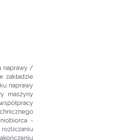
a naprawy /
 zakładzie
dku naprawy
wy maszyny
 współpracy
echnicznego
niobiorca -
rozliczaniu
zakończeniu