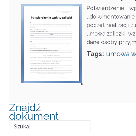
Potwierdzenie wp
udokumentowanie za
poczet realizacji z
umowa zaliczki, w
dane osoby przyjmu
Tags:
umowa
w
Znajdź
dokument