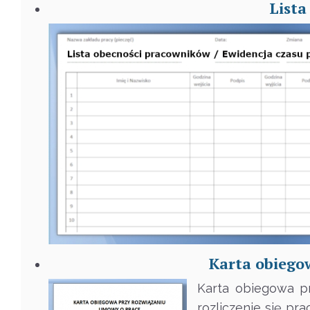
Lista
Karta obiego
Karta obiegowa p
rozliczenie się p