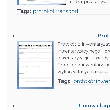
rodzaj przekazywan
Tags:
protokół
transport
Prot
Protokół z inwentaryza
inwentaryzacyjnego o
inwentaryzacji i dowod
Protokół z inwentaryzac
wykorzystanych arkuszac
Tags:
protokół
inwen
Umowa kupn