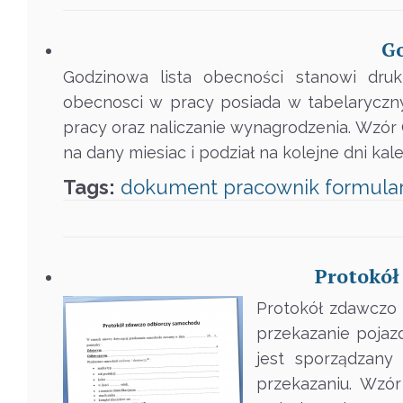
Go
Godzinowa lista obecności stanowi dru
obecnosci w pracy posiada w tabelaryczny
pracy oraz naliczanie wynagrodzenia. Wzór
na dany miesiac i podział na kolejne dni ka
Tags:
dokument
pracownik
formula
Protokół
Protokół zdawczo 
przekazanie pojaz
jest sporządzany
przekazaniu. Wzó