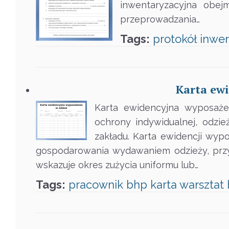
inwentaryzacyjna obej
przeprowadzania…
Tags:
protokół
inwen
Karta ew
Karta ewidencyjna wyposaże
ochrony indywidualnej, odz
zakładu. Karta ewidencji wy
gospodarowania wydawaniem odzieży, przydz
wskazuje okres zużycia uniformu lub…
Tags:
pracownik
bhp
karta
warsztat