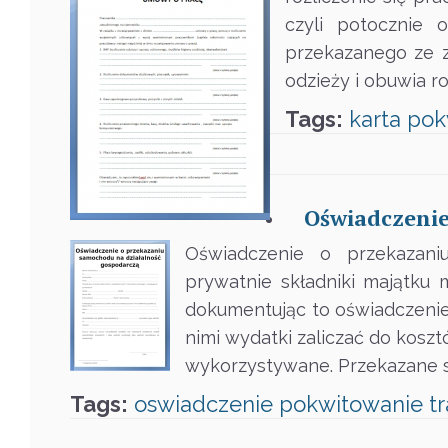
czyli potocznie 
przekazanego ze z
odzieży i obuwia r
Tags:
karta
pok
Oświadczenie
Oświadczenie o przekazani
prywatnie składniki majątku
dokumentując to oświadczenie
nimi wydatki zaliczać do koszt
wykorzystywane. Przekazane s
Tags:
oswiadczenie
pokwitowanie
t