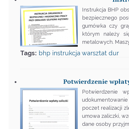
Instrukcja BHP obs
bezpiecznego posł
gumówka czy grajn
którym należy si
metalowych. Maszy
Tags:
bhp
instrukcja
warsztat
dur
Potwierdzenie wpłaty
Potwierdzenie wp
udokumentowanie za
poczet realizacji z
umowa zaliczki, w
dane osoby przyjmu