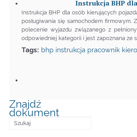
Instrukcja BHP dl
Instrukcja BHP dla osób kierujących poja
posługiwania się samochodem firmowym. Zg
polecenie wyjazdu związanego z pełnion
odpowiedniej kategorii i jest zapoznana ze 
Tags:
bhp
instrukcja
pracownik
kier
Znajdź
dokument