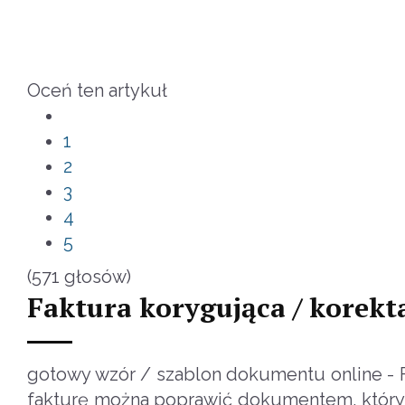
Oceń ten artykuł
1
2
3
4
5
(571 głosów)
Faktura korygująca / korekt
gotowy wzór / szablon dokumentu online - F
fakturę można poprawić dokumentem, który 