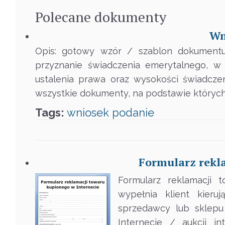
Polecane
dokumenty
Wn
Opis: gotowy wzór / szablon dokumentu
przyznanie świadczenia emerytalnego, w
ustalenia prawa oraz wysokości świadcz
wszystkie dokumenty, na podstawie których
Tags:
wniosek
podanie
Formularz rekl
Formularz reklamacji 
wypełnia klient kieru
sprzedawcy lub sklepu
Internecie / aukcji i