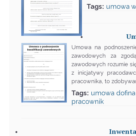
Tags:
umowa
w
Um
Umowa na podnoszenie 
zawodowych za zgodą 
zawodowych rozumie się 
z inicjatywy pracodaw
pracownika, to zdobywan
Tags:
umowa
dofin
pracownik
Inwenta