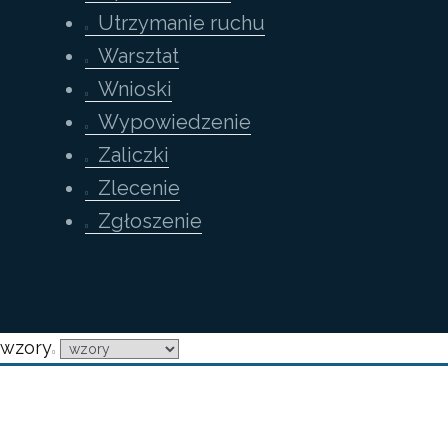
Utrzymanie ruchu
Warsztat
Wnioski
Wypowiedzenie
Zaliczki
Zlecenie
Zgłoszenie
wzory