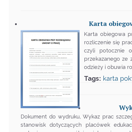
Karta obiego
Karta obiegowa p
rozliczenie się p
czyli potocznie 
przekazanego ze z
odzieży i obuwia r
Tags:
karta
pok
Wyk
Dokument do wydruku, Wykaz prac szczegó
stanowisk dotyczących placówek eduka