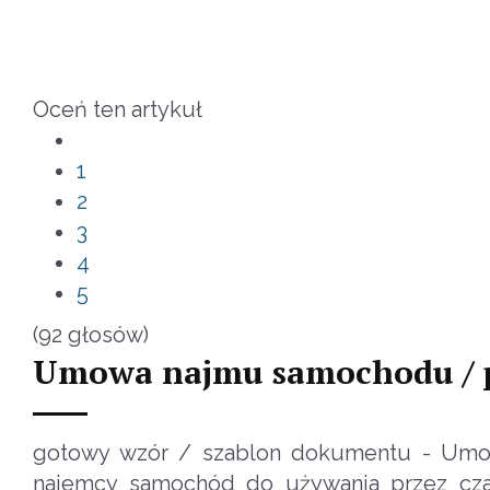
Oceń ten artykuł
1
2
3
4
5
(92 głosów)
Umowa najmu samochodu / 
gotowy wzór / szablon dokumentu - Umo
najemcy samochód do używania przez czas