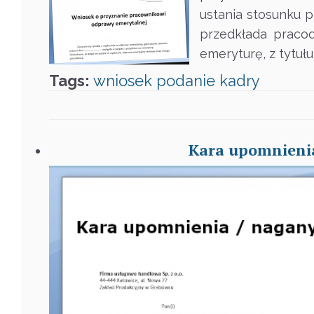
ustania stosunku 
przedkłada praco
emeryturę, z tytuł
Tags:
wniosek
podanie
kadry
Kara upomnienia