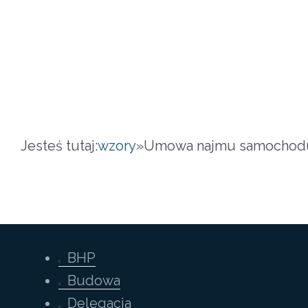
Jesteś tutaj:
wzory
»
Umowa najmu samochodu
BHP
Budowa
Delegacja