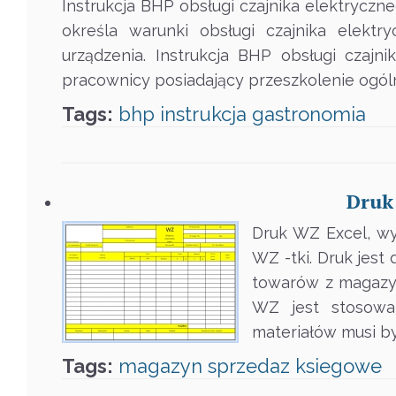
Instrukcja BHP obsługi czajnika elektryczn
określa warunki obsługi czajnika elekt
urządzenia. Instrukcja BHP obsługi czajn
pracownicy posiadający przeszkolenie ogól
Tags:
bhp
instrukcja
gastronomia
Druk
Druk WZ Excel, w
WZ -tki. Druk je
towarów z magazyn
WZ jest stosow
materiałów musi b
Tags:
magazyn
sprzedaz
ksiegowe