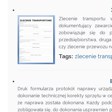
Zlecenie transportu
dokumentujący zawarci
zobowiązuje się do p
przedsiębiorstwa, drug
czy zlecenie przewozu n
Tags:
zlecenie
trans
Druk formularza protokół naprawy urząd
dokonanie technicznej korekty sprzętu w cel
że naprawa została dokonana. Każdy pod
zobligowała się, do dokonania usprawnień p