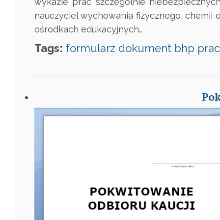
wykazie prac szczególnie niebezpiecznych
nauczyciel wychowania fizycznego, chemii 
ośrodkach edukacyjnych…
Tags:
formularz
dokument
bhp
pra
Pok