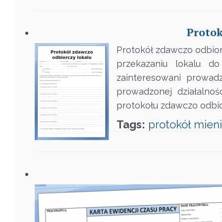
Protok
Protokół zdawczo odbior
przekazaniu lokalu d
zainteresowani prowadz
prowadzonej działalno
protokołu zdawczo odbio
Tags:
protokół
mien