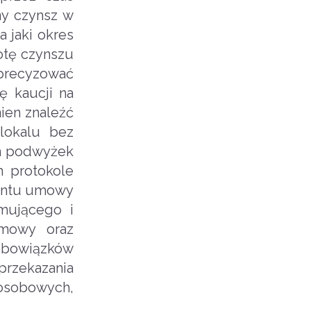
ny czynsz w
 jaki okres
otę czynszu
precyzować
ę kaucji na
ien znaleźć
lokalu bez
ch podwyżek
 protokole
mentu umowy
jmującego i
umowy oraz
obowiązków
przekazania
 osobowych,