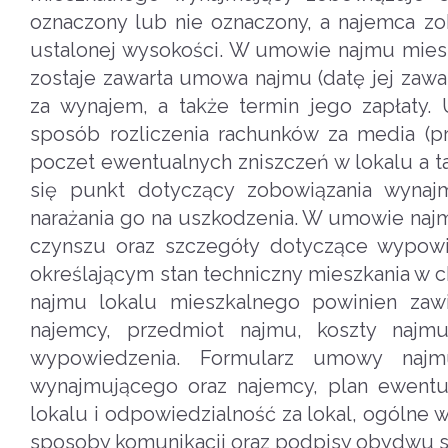
oznaczony lub nie oznaczony, a najemca 
ustalonej wysokości. W umowie najmu miesz
zostaje zawarta umowa najmu (datę jej zawa
za wynajem, a także termin jego zapłaty
sposób rozliczenia rachunków za media (pr
poczet ewentualnych zniszczeń w lokalu a t
się punkt dotyczący zobowiązania wynaj
narażania go na uszkodzenia. W umowie na
czynszu oraz szczegóły dotyczące wypow
określającym stan techniczny mieszkania w
najmu lokalu mieszkalnego powinien zawi
najemcy, przedmiot najmu, koszty najm
wypowiedzenia. Formularz umowy najm
wynajmującego oraz najemcy, plan ewentua
lokalu i odpowiedzialność za lokal, ogólne
sposoby komunikacji oraz podpisy obydwu s