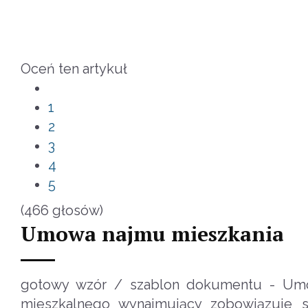
Oceń ten artykuł
1
2
3
4
5
(466 głosów)
Umowa najmu mieszkania
gotowy wzór / szablon dokumentu - Umo
mieszkalnego wynajmujący zobowiązuje 