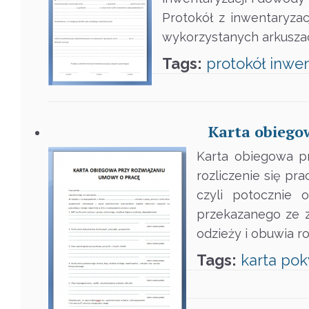
Protokół z inwentaryzac
wykorzystanych arkuszac
Tags:
protokół
inwen
Karta obiego
Karta obiegowa p
rozliczenie się p
czyli potocznie 
przekazanego ze z
odzieży i obuwia r
Tags:
karta
pok