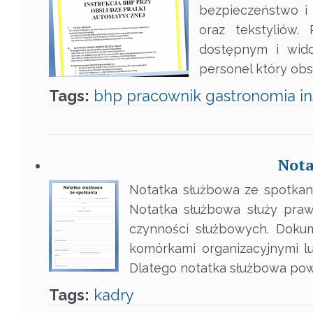
bezpieczeństwo i 
oraz tekstyliów.
dostępnym i wido
personel który obs
Tags:
bhp
pracownik
gastronomia
i
Nota
Notatka służbowa ze spotkani
Notatka służbowa służy praw
czynności służbowych. Doku
komórkami organizacyjnymi l
Dlatego notatka służbowa po
Tags:
kadry