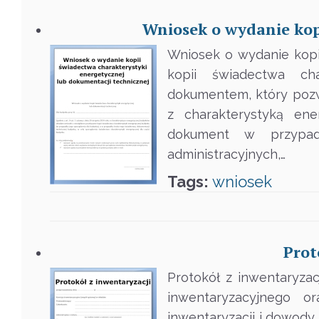
Wniosek o wydanie kop
Wniosek o wydanie kopi
kopii świadectwa cha
dokumentem, który pozw
z charakterystyką en
dokument w przypadk
administracyjnych,…
Tags:
wniosek
Prot
Protokół z inwentaryza
inwentaryzacyjnego o
inwentaryzacji i dowod