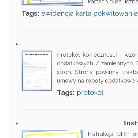
kartach duża liczb
Tags:
ewidencja
karta
pokwitowanie
Protokół konieczności - wzó
dodatkowych / zamiennych. D
stron. Strony powinny trakt
umowy na roboty dodatkowe w t
Tags:
protokół
Inst
Instrukcja BHP p