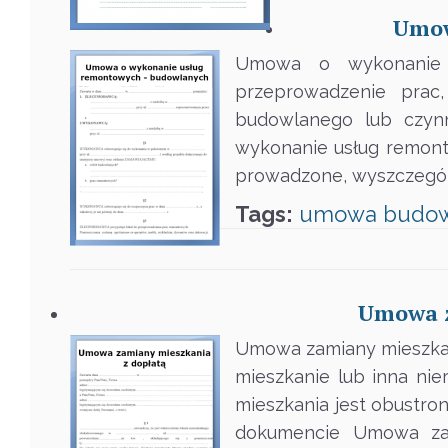
Umow
Umowa o wykonanie 
przeprowadzenie prac
budowlanego lub czyn
wykonanie usług remont
prowadzone, wyszczególn
Tags:
umowa
budo
Umowa z
Umowa zamiany mieszkan
mieszkanie lub inna n
mieszkania jest obustr
dokumencie Umowa zami