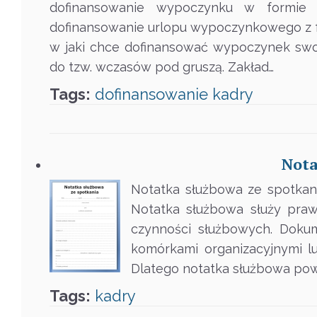
dofinansowanie wypoczynku w formie 
dofinansowanie urlopu wypoczynkowego z 
w jaki chce dofinansować wypoczynek swo
do tzw. wczasów pod gruszą. Zakład…
Tags:
dofinansowanie
kadry
Nota
Notatka służbowa ze spotkani
Notatka służbowa służy praw
czynności służbowych. Doku
komórkami organizacyjnymi l
Dlatego notatka służbowa po
Tags:
kadry