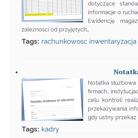
dotyczące stanó
informacje o ruch
Ewidencję magaz
zależności od przyjętych…
Tags:
rachunkowosc
inwentaryzacja
Notatk
Notatka służbowa
firmach, instytuc
celu kontroli rea
przekazywania inf
gdy ustny przekaz 
Tags:
kadry