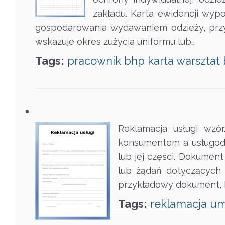
zakładu. Karta ewidencji wy
gospodarowania wydawaniem odzieży, przydz
wskazuje okres zużycia uniformu lub…
Tags:
pracownik
bhp
karta
warsztat
Reklamacja usługi wzór
konsumentem a usługoda
lub jej części. Dokumen
lub żądań dotyczących 
przykładowy dokument, 
Tags:
reklamacja
u