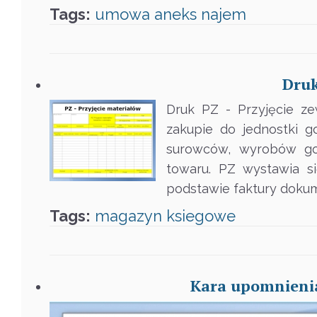
Tags:
umowa
aneks
najem
Druk
Druk PZ - Przyjęcie z
zakupie do jednostki 
surowców, wyrobów got
towaru. PZ wystawia s
podstawie faktury doku
Tags:
magazyn
ksiegowe
Kara upomnienia