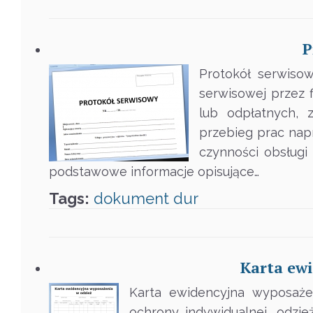
P
Protokół serwiso
serwisowej przez 
lub odpłatnych, 
przebieg prac nap
czynności obsługi
podstawowe informacje opisujące…
Tags:
dokument
dur
Karta ew
Karta ewidencyjna wyposaże
ochrony indywidualnej, odz