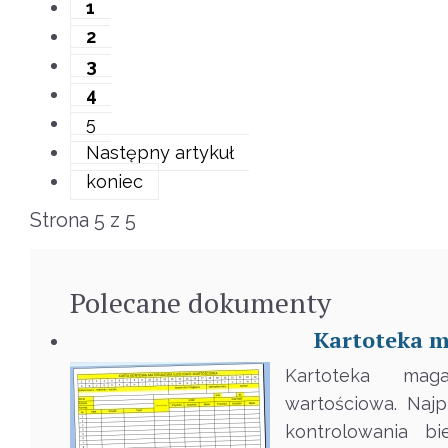
1
2
3
4
5
Następny artykuł
koniec
Strona 5 z 5
Polecane
dokumenty
Kartoteka m
Kartoteka mag
wartościowa. Naj
kontrolowania b