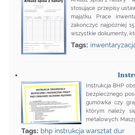
stosujące przepisy ust
majątku. Prace inwent
zakończyć najpóźniej 1
wszystkie dokumenty, kt
Tags:
inwentaryzacj
Instr
Instrukcja BHP obs
bezpiecznego posł
gumówka czy grajn
którym należy si
metalowych. Maszy
Tags:
bhp
instrukcja
warsztat
dur