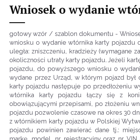
Wniosek o wydanie wtór
gotowy wzór / szablon dokumentu - Wniose
wniosku o wydanie wtórnika karty pojazdu
uległa: zniszczeniu, kradzieży (wymagane zaś
okoliczności utraty karty pojazdu. Jeżeli k
pojazdu, do powyższego wniosku o wydanie
wydane przez Urząd, w którym pojazd był d
karty pojazdu następuje po przedłożeniu 
wtórnika karty pojazdu łączy się z ko
obowiązującymi przepisami, po złożeniu wni
pojazdu pozwolenie czasowe na okres 30 dni
z wtórnikiem karty pojazdu w Polskiej Wytw
pojazdu powinien zawierać dane tj.: miejs
markę, model, nr. rejestracyjny oraz nr. V