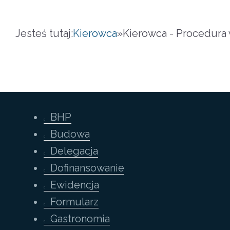
Jesteś tutaj:
Kierowca
»
Kierowca - Procedura 
BHP
Budowa
Delegacja
Dofinansowanie
Ewidencja
Formularz
Gastronomia