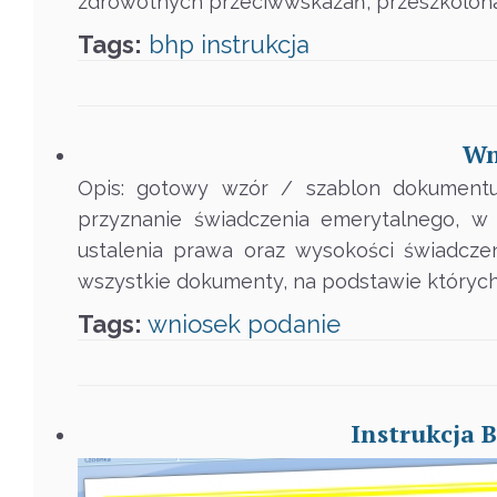
zdrowotnych przeciwwskazań, przeszkolona
Tags:
bhp
instrukcja
Wn
Opis: gotowy wzór / szablon dokumentu
przyznanie świadczenia emerytalnego, w
ustalenia prawa oraz wysokości świadcz
wszystkie dokumenty, na podstawie których
Tags:
wniosek
podanie
Instrukcja 