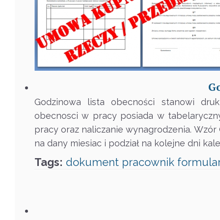
Go
Godzinowa lista obecności stanowi dru
obecnosci w pracy posiada w tabelaryczny
pracy oraz naliczanie wynagrodzenia. Wzór
na dany miesiac i podział na kolejne dni ka
Tags:
dokument
pracownik
formula