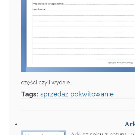
części czyli wydaje…
Tags:
sprzedaz
pokwitowanie
Ark
Arkusz spisu z natury -