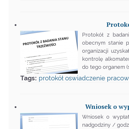
Protok
Protokół z badan
obecnym stanie p
organizacji uzys
kontrolę alkomate
do tego organem (
Tags:
protokół
oswiadczenie
pracow
Wniosek o wy
Wniosek o wypłat
nadgodziny / godzi