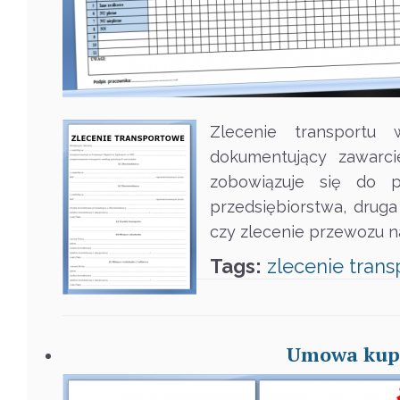
Zlecenie transportu
dokumentujący zawarci
zobowiązuje się do p
przedsiębiorstwa, drug
czy zlecenie przewozu n
Tags:
zlecenie
trans
Umowa kupn