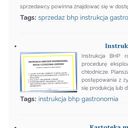
sprzedawcy powinna znajdować się w dos
Tags:
sprzedaz
bhp
instrukcja
gastr
Instru
Instrukcja BHP r
procedurę eksploa
chłodnicze. Plans
postępowania z ży
się produkcją lub 
Tags:
instrukcja
bhp
gastronomia
Kartoteka m