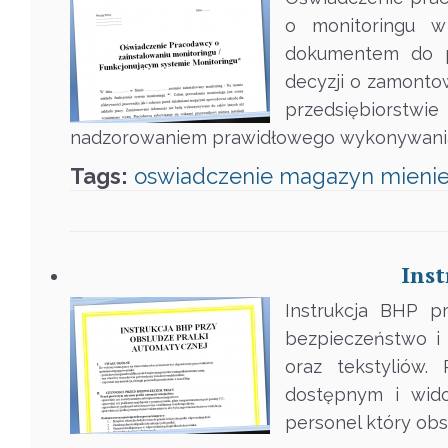
o monitoringu w
dokumentem do p
decyzji o zamontow
przedsiębiorstw
nadzorowaniem prawidłowego wykonywania 
Tags:
oswiadczenie
magazyn
mieni
Inst
Instrukcja BHP p
bezpieczeństwo i 
oraz tekstyliów.
dostępnym i wido
personel który obs