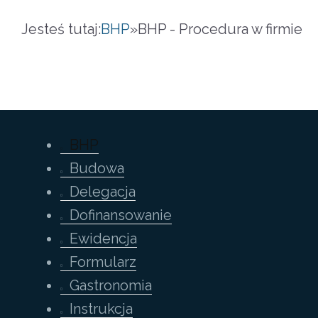
Jesteś tutaj:
BHP
»
BHP - Procedura w firmie
BHP
Budowa
Delegacja
Dofinansowanie
Ewidencja
Formularz
Gastronomia
Instrukcja