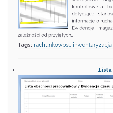
kontrolowania b
dotyczące stanó
informacje o ruch
Ewidencję magaz
zależności od przyjętych…
Tags:
rachunkowosc
inwentaryzacja
Lista