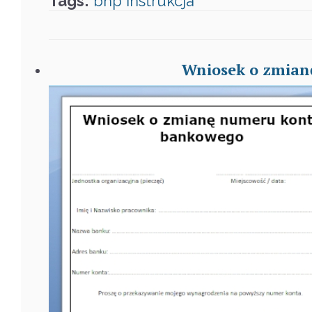
Tags:
bhp
instrukcja
Wniosek o zmian