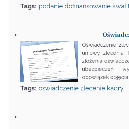
Tags:
podanie
dofinansowanie
kwali
Oświadcz
Oświadczenie zlec
umowy zlecenia. 
złożenia oświadcz
ubezpieczeń i w
obowiązek objęcia 
Tags:
oswiadczenie
zlecenie
kadry