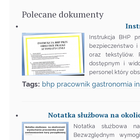
Polecane
dokumenty
Inst
Instrukcja BHP p
bezpieczeństwo i 
oraz tekstyliów.
dostępnym i wido
personel który obs
Tags:
bhp
pracownik
gastronomia
i
Notatka służbowa na okol
Notatka służbowa na
Bezwzględnym wymogie