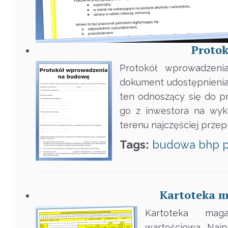
Proto
Protokół wprowadzen
dokument udostępnienia,
ten odnoszący się do p
go z inwestora na wyk
terenu najczęściej prze
Tags:
budowa
bhp
p
Kartoteka m
Kartoteka mag
wartościowa. Naj